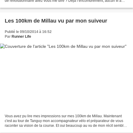
de révolutionnaire allez vous me dire ? Déjà l’encombrement, aucun fil à
traîner, à vous gêner lorsque...
Les 100km de Millau vu par mon suiveur
Publié le 09/10/2014 à 16:52
Par
Runner Life
Vous avez pu lire mes impressions sur mes 100km de Millau. Maintenant
c'est au tour de Tanguy mon accompagnateur vélo et préparateur de vous
raconter sa vision de la course. Et oui beaucoup au vu de mon récit semble
avoir envie de se lancé dans cette...