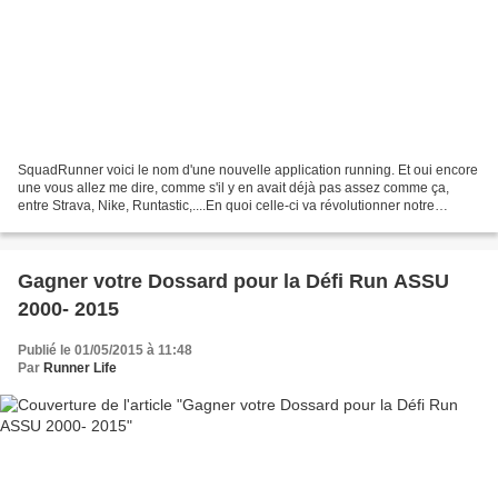
SquadRunner voici le nom d'une nouvelle application running. Et oui encore
une vous allez me dire, comme s'il y en avait déjà pas assez comme ça,
entre Strava, Nike, Runtastic,....En quoi celle-ci va révolutionner notre
manière de courir ? Elle va faire...
Gagner votre Dossard pour la Défi Run ASSU
2000- 2015
Publié le 01/05/2015 à 11:48
Par
Runner Life