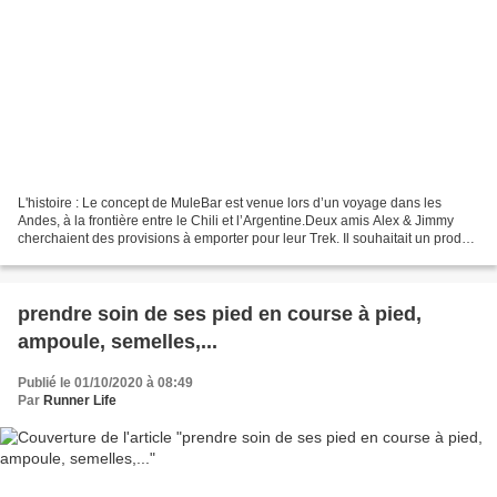
L'histoire : Le concept de MuleBar est venue lors d’un voyage dans les
Andes, à la frontière entre le Chili et l’Argentine.Deux amis Alex & Jimmy
cherchaient des provisions à emporter pour leur Trek. Il souhaitait un produit
naturel, qui permette de tenir...
prendre soin de ses pied en course à pied,
ampoule, semelles,...
Publié le 01/10/2020 à 08:49
Par
Runner Life