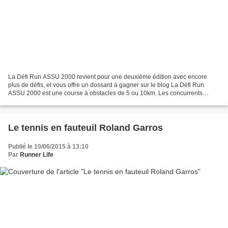
La Défi Run ASSU 2000 revient pour une deuxième édition avec encore
plus de défis, et vous offre un dossard à gagner sur le blog La Défi Run
ASSU 2000 est une course à obstacles de 5 ou 10km. Les concurrents
doivent traverser 4 zones : Defi speed, Strong,...
Le tennis en fauteuil Roland Garros
Publié le 10/06/2015 à 13:10
Par
Runner Life