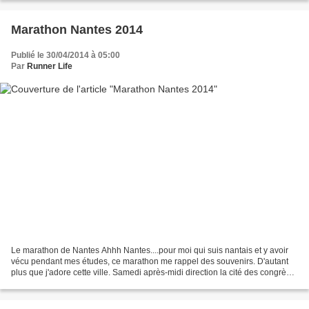
Marathon Nantes 2014
Publié le 30/04/2014 à 05:00
Par
Runner Life
Le marathon de Nantes Ahhh Nantes....pour moi qui suis nantais et y avoir
vécu pendant mes études, ce marathon me rappel des souvenirs. D'autant
plus que j'adore cette ville. Samedi après-midi direction la cité des congrès
pour le retrait du dossard....