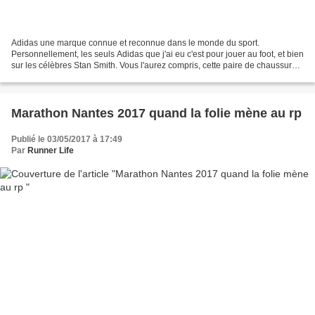
Adidas une marque connue et reconnue dans le monde du sport.
Personnellement, les seuls Adidas que j'ai eu c'est pour jouer au foot, et bien
sur les célèbres Stan Smith. Vous l'aurez compris, cette paire de chaussures
est donc ma première pour le running....
Marathon Nantes 2017 quand la folie mène au rp
Publié le 03/05/2017 à 17:49
Par
Runner Life