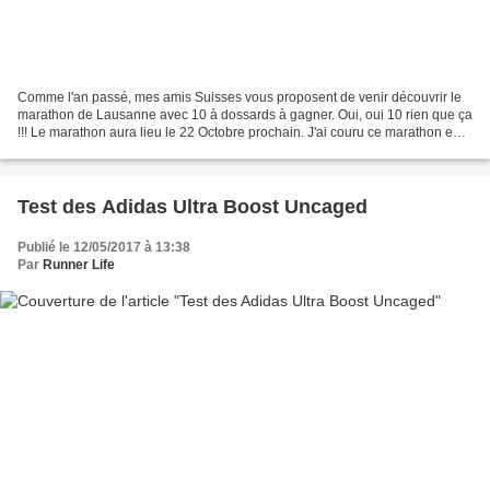
Comme l'an passé, mes amis Suisses vous proposent de venir découvrir le
marathon de Lausanne avec 10 à dossards à gagner. Oui, oui 10 rien que ça
!!! Le marathon aura lieu le 22 Octobre prochain. J'ai couru ce marathon en
2013 et je me souviens très bien...
Test des Adidas Ultra Boost Uncaged
Publié le 12/05/2017 à 13:38
Par
Runner Life