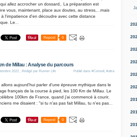
qui allez accrocher un dossard,. La préparation est
Ja
ère vous, maintenant, place aux doutes, au stress,...mais
 à l'impatience d'en découdre avec cette distance
que. Le...
20
20
Repost
0
20
20
m de Millau : Analyse du parcours
ptembre 2022
, Rédigé par Runner Life
Publié dans
#Conseil
,
#ultra
20
allons aujourd'hui parler d'une épreuve mythique dans le
20
ge français de la course à pied, les 100 Km de Millau. Le
 célèbre 100km de France, quand j'ai commencé à courir,
20
nciens me disaient : "si tu n'as pas fait Millau, tu n'es pas...
20
Repost
0
20
20