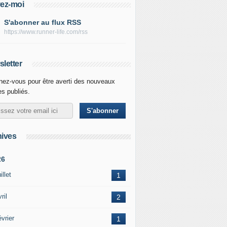
ez-moi
S'abonner au flux RSS
https://www.runner-life.com/rss
letter
ez-vous pour être averti des nouveaux
les publiés.
ives
26
illet
1
ril
2
vrier
1