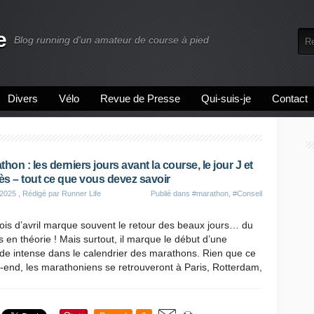
e
Blog running d'un amateur de course à pied
Divers
Vélo
Revue de Presse
Qui-suis-je
Contact
thon : les derniers jours avant la course, le jour J et
rès – tout ce que vous devez savoir
 2025
, Rédigé par Runner Life
Publié dans
#marathon
,
#Conseil
is d’avril marque souvent le retour des beaux jours… du
 en théorie ! Mais surtout, il marque le début d’une
de intense dans le calendrier des marathons. Rien que ce
end, les marathoniens se retrouveront à Paris, Rotterdam,