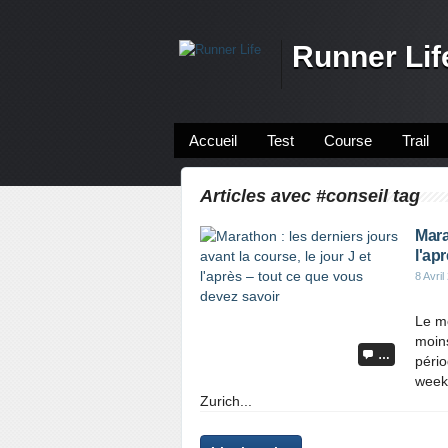
Runner Lif
Accueil
Test
Course
Trail
Articles avec #conseil tag
Mara
l'ap
8 Avril
Le mo
moins
…
pério
week-
Zurich...