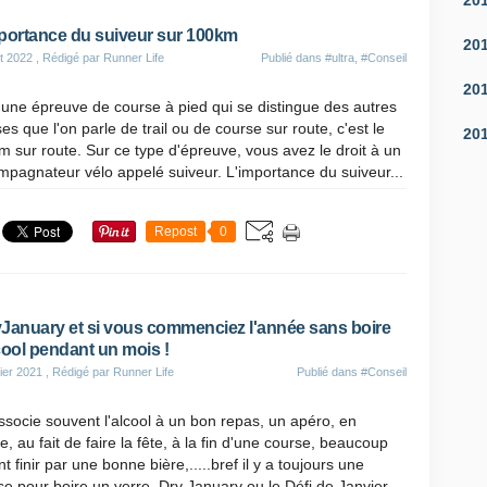
portance du suiveur sur 100km
20
t 2022
, Rédigé par Runner Life
Publié dans
#ultra
,
#Conseil
20
a une épreuve de course à pied qui se distingue des autres
es que l'on parle de trail ou de course sur route, c'est le
20
 sur route. Sur ce type d'épreuve, vous avez le droit à un
pagnateur vélo appelé suiveur. L'importance du suiveur...
Repost
0
January et si vous commenciez l'année sans boire
cool pendant un mois !
ier 2021
, Rédigé par Runner Life
Publié dans
#Conseil
socie souvent l'alcool à un bon repas, un apéro, en
le, au fait de faire la fête, à la fin d'une course, beaucoup
t finir par une bonne bière,.....bref il y a toujours une
e pour boire un verre. Dry January ou le Défi de Janvier