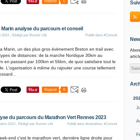
Repost
0
Suiv
a Marin analyse du parcours et conseil
n 2024
, Rédigé par Runner Life
Publié dans
#Conseil
News
ra Marin, un des plus gros évènement Breton en trail avec
Abonn
 types de distances: de la marche Nordique 30km au
artic
 en passant par 100km et 56km, de quoi satisfaire tout le
e. L'oganisation à même du rajouter une course tellement
ossard...
Arch
Repost
0
20
Ju
yse du parcours du Marathon Vert Rennes 2023
Av
obre 2023
, Rédigé par Runner Life
Publié dans
#marathon
,
#Conseil
Fé
ek-end c'est le marathon vert, dernière ligne droite pour