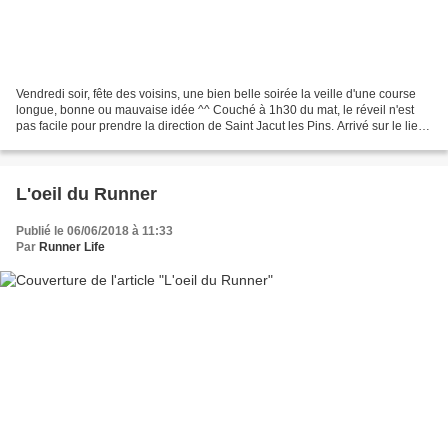
Vendredi soir, fête des voisins, une bien belle soirée la veille d'une course
longue, bonne ou mauvaise idée ^^ Couché à 1h30 du mat, le réveil n'est
pas facile pour prendre la direction de Saint Jacut les Pins. Arrivé sur le lieu
de la course, je retire...
L'oeil du Runner
Publié le 06/06/2018 à 11:33
Par
Runner Life