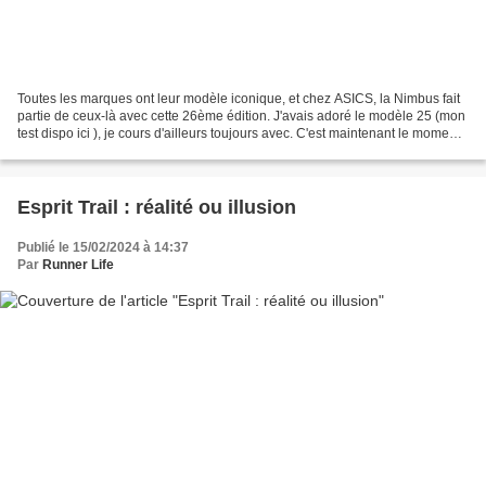
Toutes les marques ont leur modèle iconique, et chez ASICS, la Nimbus fait
partie de ceux-là avec cette 26ème édition. J'avais adoré le modèle 25 (mon
test dispo ici ), je cours d'ailleurs toujours avec. C'est maintenant le moment
de voir ce qu'a dans...
Esprit Trail : réalité ou illusion
Publié le 15/02/2024 à 14:37
Par
Runner Life