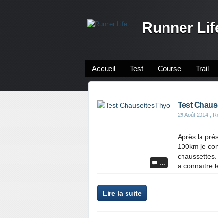
Runner Lif
Accueil
Test
Course
Trail
Test Chaus
29 Août 2014
, R
Après la pré
100km je con
chaussettes.
…
à connaître 
P
Lire la suite
a
r