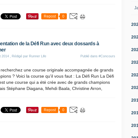
.
Ja
Repost
0
20
20
entation de la Défi Run avec deux dossards à
20
ner
t 2014
, Rédigé par Runner Life
Publié dans
#Concours
20
 recherchez une course originale accompagnée de grands
20
ions ? Voici la course qu'il vous faut : La Défi Run La Défi
est une course qui a été crée avec de grands champions
20
ais Stéphane Diagana, Mehdi Baala, Christine Arron,
20
Repost
0
20
20
20