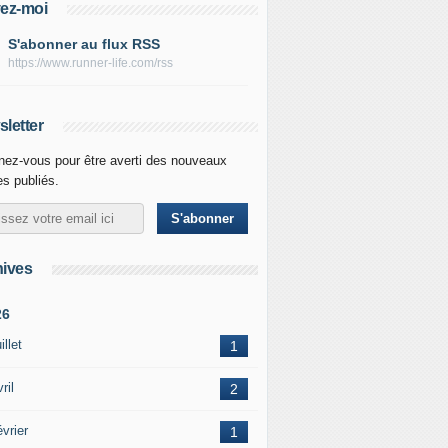
ez-moi
S'abonner au flux RSS
https://www.runner-life.com/rss
letter
ez-vous pour être averti des nouveaux
les publiés.
ives
26
illet
1
ril
2
vrier
1