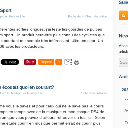
Suiv
 Sport
gé par Runner Life
Publié dans
#Test
,
#nutrition
férentes sorties longues, j'ai testé les gourdes de pulpes
um sport. Un produit peut-être plus connu des cyclistes que
News
ui pourtant me semble très intéressant. Ultimum sport Un
Abonn
08 avec les producteurs...
artic
Repost
0
Arch
 écoutez quoi en courant?
20
t 2014
, Rédigé par Runner Life
Publié dans
#divers
Ju
 vous le savez et pour ceux qui ne le save pas je cours
Av
emps en temps avec de la musique et mon casque RS4 de
run que vous pouvez d'ailleurs retrouver en test ici . Selon
Fé
ine étude courir en musique permet errait de courir plus