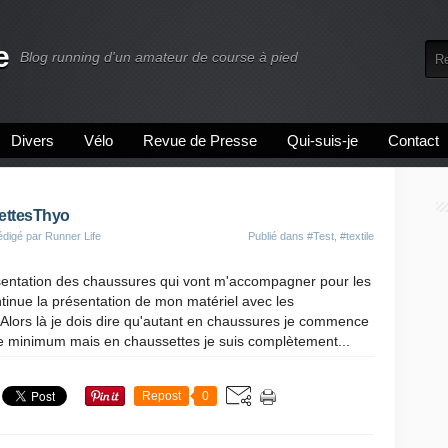
e
Blog running d'un amateur de course à pied
Divers
Vélo
Revue de Presse
Qui-suis-je
Contact
ettesThyo
édigé par Runner Life
Publié dans
#Test
,
#textile
sentation des chaussures qui vont m'accompagner pour les
tinue la présentation de mon matériel avec les
 Alors là je dois dire qu'autant en chaussures je commence
le minimum mais en chaussettes je suis complètement...
Repost
0