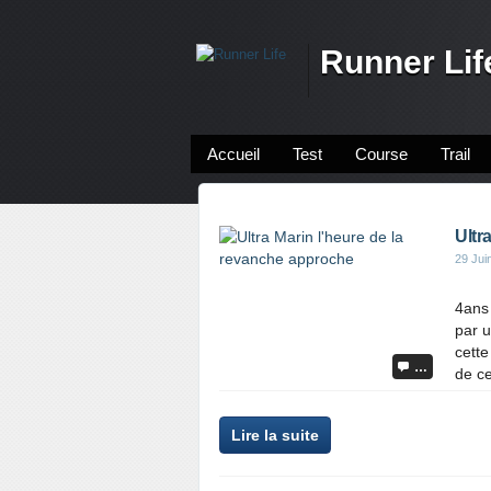
Runner Lif
Accueil
Test
Course
Trail
Ultr
29 Jui
4ans 
par 
cette
…
de ce
P
Lire la suite
a
r