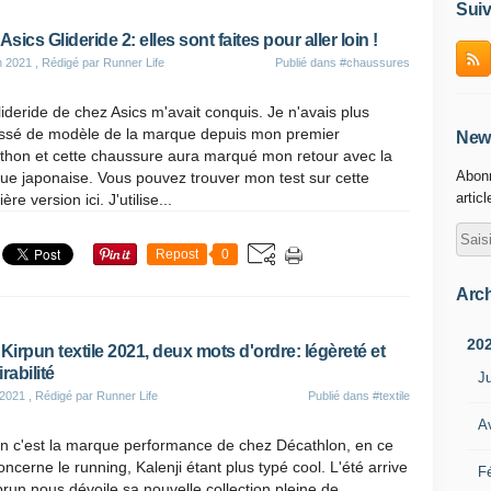
Suiv
Asics Glideride 2: elles sont faites pour aller loin !
n 2021
, Rédigé par Runner Life
Publié dans
#chaussures
ideride de chez Asics m'avait conquis. Je n'avais plus
ssé de modèle de la marque depuis mon premier
News
thon et cette chaussure aura marqué mon retour avec la
Abonn
ue japonaise. Vous pouvez trouver mon test sur cette
artic
ère version ici. J'utilise...
Repost
0
Arch
20
 Kirpun textile 2021, deux mots d'ordre: légèreté et
rabilité
Ju
 2021
, Rédigé par Runner Life
Publié dans
#textile
Av
un c'est la marque performance de chez Décathlon, en ce
oncerne le running, Kalenji étant plus typé cool. L'été arrive
Fé
prun nous dévoile sa nouvelle collection pleine de