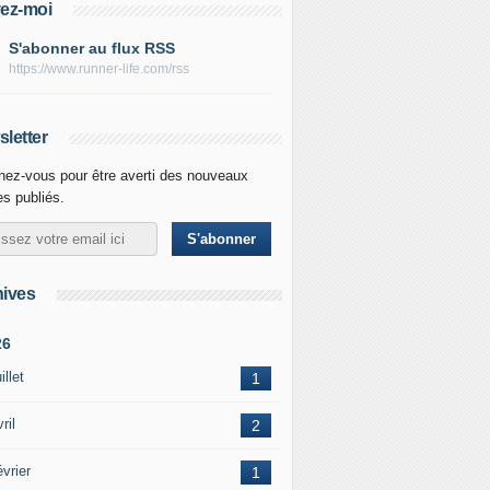
ez-moi
S'abonner au flux RSS
https://www.runner-life.com/rss
letter
ez-vous pour être averti des nouveaux
les publiés.
ives
26
illet
1
ril
2
vrier
1