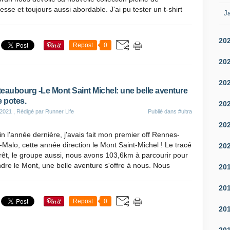
sse et toujours aussi abordable. J'ai pu tester un t-shirt
Ja
20
Repost
0
20
20
eaubourg -Le Mont Saint Michel: une belle aventure
e potes.
20
 2021
, Rédigé par Runner Life
Publié dans
#ultra
20
in l'année dernière, j'avais fait mon premier off Rennes-
-Malo, cette année direction le Mont Saint-Michel ! Le tracé
20
rêt, le groupe aussi, nous avons 103,6km à parcourir pour
ndre le Mont, une belle aventure s'offre à nous. Nous
20
20
Repost
0
20
20