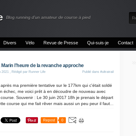
e
Blog running d'un amateur de course à pied
Divers
Vélo
Revue de Presse
Qui-suis-je
Contact
a Marin l'heure de la revanche approche
n 2021
, Rédigé par Runner Life
Publié dans
#ultratrail
après ma première tentative sur le 177km qui c'était soldé
un échec, me voici prêt à en découdre de nouveau avec
 course. Souvenir : Le 30 juin 2017 18h je prenais le départ
tte course qui me fait rêver mais aussi un peu peur il faut...
Repost
0