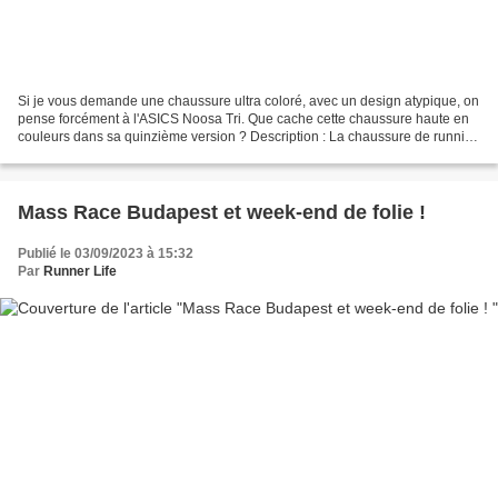
Si je vous demande une chaussure ultra coloré, avec un design atypique, on
pense forcément à l'ASICS Noosa Tri. Que cache cette chaussure haute en
couleurs dans sa quinzième version ? Description : La chaussure de running
Noosa Tri 15 est un modèle conçu...
Mass Race Budapest et week-end de folie !
Publié le 03/09/2023 à 15:32
Par
Runner Life