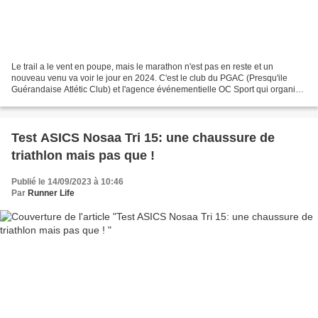
Le trail a le vent en poupe, mais le marathon n'est pas en reste et un
nouveau venu va voir le jour en 2024. C'est le club du PGAC (Presqu'ile
Guérandaise Atlétic Club) et l'agence événementielle OC Sport qui organise
déjà le Marathon de Nantes qui seront...
Test ASICS Nosaa Tri 15: une chaussure de
triathlon mais pas que !
Publié le 14/09/2023 à 10:46
Par
Runner Life