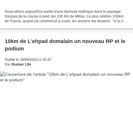
Nous allons aujourd'hui parler d'une épreuve mythique dans le paysage
français de la course à pied, les 100 Km de Millau. Le plus célèbre 100km
de France, quand j'ai commencé à courir, les anciens me disaient : "si tu n'as
pas fait Millau, tu n'es pas...
10km de L'ehpad domalain un nouveau RP et le
podium
Publié le 18/09/2024 à 10:47
Par
Runner Life