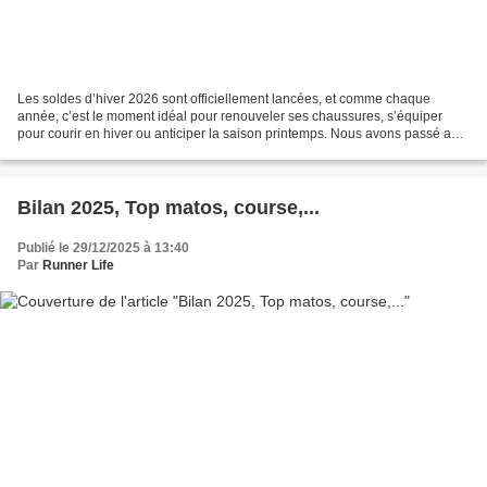
Les soldes d’hiver 2026 sont officiellement lancées, et comme chaque
année, c’est le moment idéal pour renouveler ses chaussures, s’équiper
pour courir en hiver ou anticiper la saison printemps. Nous avons passé au
crible les catalogues de i-Run, Alltricks...
Bilan 2025, Top matos, course,...
Publié le 29/12/2025 à 13:40
Par
Runner Life