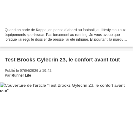
Quand on parle de Kappa, on pense d’abord au football, au lifestyle ou aux
équipements sportswear. Pas forcément au running. Je vous avoue que
lorsque j'ai reçu le dossier de presse j'ai été intrigué. Et pourtant, la marque
italienne fait un retour discret...
Test Brooks Gylecrin 23, le confort avant tout
Publié le 07/04/2026 à 10:42
Par
Runner Life