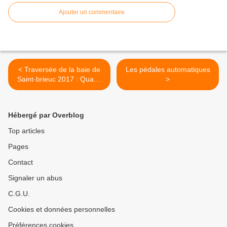
Ajouter un commentaire
< Traversée de la baie de
Les pédales automatiques
Saint-brieuc 2017 : Quand
>
la Bretagne se montre sous
son beau jour
Hébergé par Overblog
Top articles
Pages
Contact
Signaler un abus
C.G.U.
Cookies et données personnelles
Préférences cookies