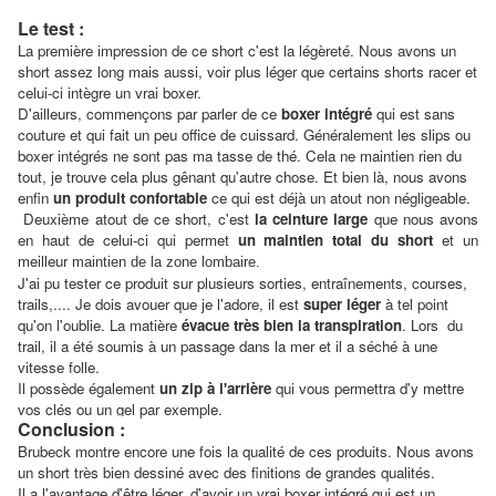
Le test :
La première impression de ce short c'est la légèreté. Nous avons un
short assez long mais aussi, voir plus léger que certains shorts racer et
celui-ci intègre un vrai boxer.
D'ailleurs, commençons par parler de ce
boxer intégré
qui est sans
couture et qui fait un peu office de cuissard. Généralement les slips ou
boxer intégrés ne sont pas ma tasse de thé. Cela ne maintien rien du
tout, je trouve cela plus gênant qu'autre chose. Et bien là, nous avons
enfin
un produit confortable
ce qui est déjà un atout non négligeable.
Deuxième atout de ce short, c'est
la ceinture large
que nous avons
en haut de celui-ci qui permet
un maintien total du short
et un
meilleur
maintien de la zone lombaire
.
J'ai pu tester ce produit sur plusieurs sorties, entraînements, courses,
trails,.... Je dois avouer que je l'adore, il est
super léger
à tel point
qu'on l'oublie. La matière
évacue très bien la transpiration
. Lors du
trail, il a été soumis à un passage dans la mer et il a séché à une
vitesse folle.
Il possède également
un zip à l'arrière
qui vous permettra d'y mettre
vos clés ou un gel par exemple.
Conclusion :
Brubeck montre encore une fois la qualité de ces produits. Nous avons
un short très bien dessiné avec des finitions de grandes qualités.
Il a l'avantage d'être léger, d'avoir un vrai boxer intégré qui est un