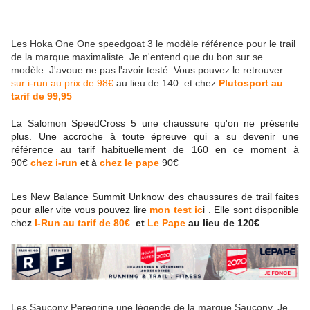
Les Hoka One One speedgoat 3 le modèle référence pour le trail
de la marque maximaliste. Je n'entend que du bon sur se
modèle. J'avoue ne pas l'avoir testé. Vous pouvez le retrouver
sur i-run au prix de 98€
au lieu de 140 et chez
Plutosport au
tarif de 99,95
La Salomon SpeedCross 5 une chaussure qu'on ne présente
plus. Une accroche à toute épreuve qui a su devenir une
référence au tarif habituellement de 160 en ce moment à
90€
chez i-run
e
t à
chez le pape
90€
Les New Balance Summit Unknow des chaussures de trail faites
pour aller vite vous pouvez lire
mon test ic
i . Elle sont disponible
che
z
I-Run au tarif de 80€
et
Le Pape
au lieu de 120€
Les Saucony Peregrine une légende de la marque Saucony. Je