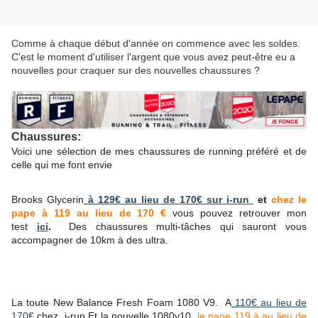
Comme à chaque début d'année on commence avec les soldes.
C'est le moment d'utiliser l'argent que vous avez peut-être eu a
nouvelles pour craquer sur des nouvelles chaussures ?
Chaussures:
Voici une sélection de mes chaussures de running préféré et de
celle qui me font envie
Brooks Glycerin
à 129€ au lieu de 170€ sur i-run
et
chez le
pape à 119 au lieu de 170 €
vous pouvez retrouver mon
test
ici
.
De
s chaussures multi-tâches qui sauront vous
accompagner de 10km à des ultra.
La toute New Balance Fresh Foam 1080 V9. A
110€ au lieu de
170€
chez i-run Et la nouvelle 1080v10
le pape 119 à au lieu de