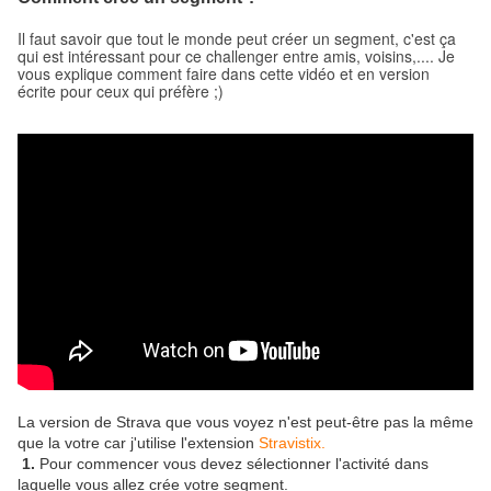
Il faut savoir que tout le monde peut créer un segment, c'est ça
qui est intéressant pour ce challenger entre amis, voisins,.... Je
vous explique comment faire dans cette vidéo et en version
écrite pour ceux qui préfère ;)
La version de Strava que vous voyez n'est peut-être pas la même
que la votre car j'utilise l'extension
Stravistix.
1.
Pour commencer vous devez sélectionner l'activité dans
laquelle vous allez crée votre segment.