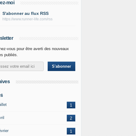
ez-moi
S'abonner au flux RSS
https://www.runner-life.com/rss
letter
ez-vous pour être averti des nouveaux
les publiés.
ives
26
illet
1
ril
2
vrier
1