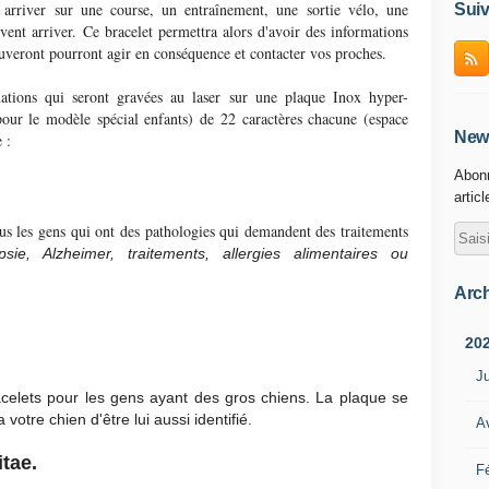
 arriver sur une course, un entraînement, une sortie vélo, une
Suiv
nt arriver. Ce bracelet permettra alors d'avoir des informations
ouveront pourront agir en conséquence et contacter vos proches.
mations qui seront gravées au laser sur une plaque Inox hyper-
pour le modèle spécial enfants) de 22 caractères chacune (espace
News
 :
Abonn
artic
ous les gens qui ont des pathologies qui demandent des traitements
psie, Alzheimer, traitements, allergies alimentaires ou
Arch
20
Ju
acelets pour les gens ayant des gros chiens. La plaque se
votre chien d'être lui aussi identifié.
Av
tae.
Fé