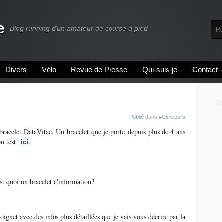
e
Blog running d'un amateur de course à pied
Divers
Vélo
Revue de Presse
Qui-suis-je
Contact
Publié dans
#Concours
racelet DataVitae. Un bracelet que je porte depuis plus de 4 ans
mon test
.
ici
est quoi un bracelet d'information?
oignet avec des infos plus détaillées que je vais vous décrire par la