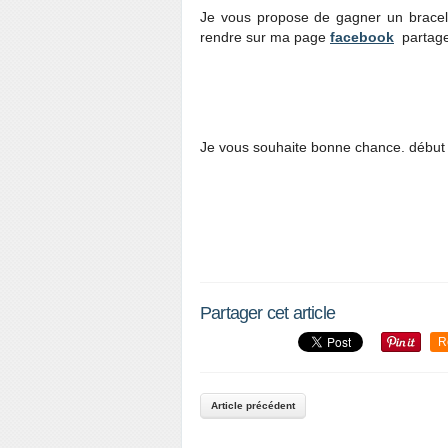
Je vous propose de gagner un bracelet
rendre sur ma page
facebook
partage
Je vous souhaite bonne chance. début
Partager cet article
P
R
a
r
t
Article précédent
a
g