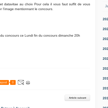
 datavitae au choix Pour cela il vous faut suffit de vous
Ja
r l'image mentionnant le concours.
20
20
 du concours ce Lundi fin du concours dimanche 20h
20
20
20
20
20
epost
0
20
20
Article suivant
20