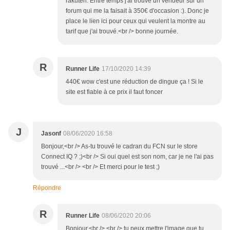
rakuten. Entre temps j'ai trouvé un vendeur sur un
forum qui me la faisait à 350€ d'occasion :). Donc je
place le lien ici pour ceux qui veulent la montre au
tarif que j'ai trouvé.<br /> bonne journée.
R
Runner Life
17/10/2020 14:39
440€ wow c'est une réduction de dingue ça ! Si le
site est fiable à ce prix il faut foncer
J
Jasonf
08/06/2020 16:58
Bonjour,<br /> As-tu trouvé le cadran du FCN sur le store
Connect IQ ? ;)<br /> Si oui quel est son nom, car je ne l'ai pas
trouvé ...<br /> <br /> Et merci pour le test ;)
Répondre
R
Runner Life
08/06/2020 20:06
Bonjour,<br /> <br /> tu peux mettre l'image que tu