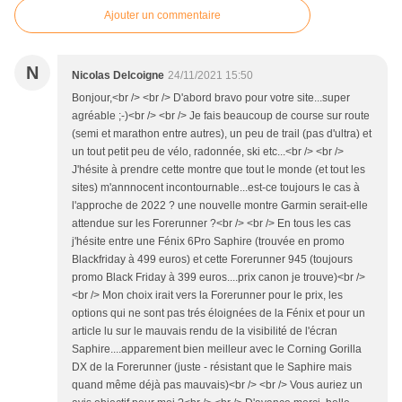
Ajouter un commentaire
N
Nicolas Delcoigne
24/11/2021 15:50
Bonjour,<br /> <br /> D'abord bravo pour votre site...super
agréable ;-)<br /> <br /> Je fais beaucoup de course sur route
(semi et marathon entre autres), un peu de trail (pas d'ultra) et
un tout petit peu de vélo, radonnée, ski etc...<br /> <br />
J'hésite à prendre cette montre que tout le monde (et tout les
sites) m'annnocent incontournable...est-ce toujours le cas à
l'approche de 2022 ? une nouvelle montre Garmin serait-elle
attendue sur les Forerunner ?<br /> <br /> En tous les cas
j'hésite entre une Fénix 6Pro Saphire (trouvée en promo
Blackfriday à 499 euros) et cette Forerunner 945 (toujours
promo Black Friday à 399 euros....prix canon je trouve)<br />
<br /> Mon choix irait vers la Forerunner pour le prix, les
options qui ne sont pas trés éloignées de la Fénix et pour un
article lu sur le mauvais rendu de la visibilité de l'écran
Saphire....apparement bien meilleur avec le Corning Gorilla
DX de la Forerunner (juste - résistant que le Saphire mais
quand même déjà pas mauvais)<br /> <br /> Vous auriez un