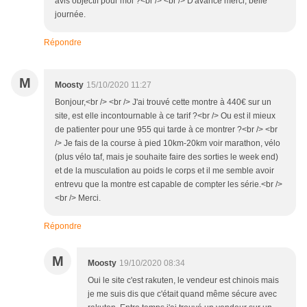
avis objectif pour moi ?<br /> <br /> D'avance merci, belle
journée.
Répondre
M
Moosty
15/10/2020 11:27
Bonjour,<br /> <br /> J'ai trouvé cette montre à 440€ sur un
site, est elle incontournable à ce tarif ?<br /> Ou est il mieux
de patienter pour une 955 qui tarde à ce montrer ?<br /> <br
/> Je fais de la course à pied 10km-20km voir marathon, vélo
(plus vélo taf, mais je souhaite faire des sorties le week end)
et de la musculation au poids le corps et il me semble avoir
entrevu que la montre est capable de compter les série.<br />
<br /> Merci.
Répondre
M
Moosty
19/10/2020 08:34
Oui le site c'est rakuten, le vendeur est chinois mais
je me suis dis que c'était quand même sécure avec