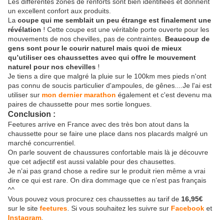
Les différentes zones de renforts sont bien identifiées et donnent
un excellent confort aux produits.
La
coupe qui me semblait un peu étrange est finalement une
révélation
! Cette coupe est une véritable porte ouverte pour les
mouvements de nos chevilles, pas de contraintes.
Beaucoup de
gens sont pour le courir naturel mais quoi de mieux
qu’utiliser ces chaussettes avec qui offre le mouvement
naturel pour nos chevilles
!
Je tiens a dire que malgré la pluie sur le 100km mes pieds n'ont
pas connu de soucis particulier d'ampoules, de gênes....Je l'ai est
utiliser sur
mon dernier marathon
également et c'est devenu ma
paires de chaussette pour mes sortie longues.
Conclusion :
Feetures arrive en France avec des très bon atout dans la
chaussette pour se faire une place dans nos placards malgré un
marché concurrentiel.
On parle souvent de chaussures confortable mais là je découvre
que cet adjectif est aussi valable pour des chausettes.
Je n'ai pas grand chose a redire sur le produit rien même a vrai
dire ce qui est rare. On dira dommage que ce n'est pas français
^^
Vous pouvez vous procurez ces chaussettes au tarif de
16,95€
sur le site
feetures
. Si vous souhaitez les suivre sur
Facebook
et
Instagram
.