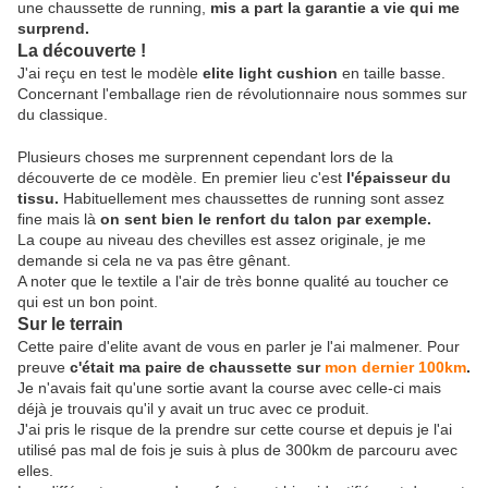
une chaussette de running,
m
is a part la garantie a vie qui me
surprend.
La découverte !
J'ai reçu en test le modèle
elite light cushion
en taille basse.
Concernant l'emballage rien de révolutionnaire nous sommes sur
du classique.
Plusieurs choses me surprennent cependant lors de la
découverte de ce modèle. En premier lieu c'est
l'épaisseur du
tissu.
Habituellement mes chaussettes de running sont assez
fine mais là
on sent bien le renfort du talon par exemple.
La coupe au niveau des chevilles est assez originale, je me
demande si cela ne va pas être gênant.
A noter que le textile a l'air de très bonne qualité au toucher ce
qui est un bon point.
Sur le terrain
Cette paire d'elite avant de vous en parler je l'ai malmener. Pour
preuve
c'était ma paire de chaussette sur
mon dernier 100km
.
Je n'avais fait qu'une sortie avant la course avec celle-ci mais
déjà je trouvais qu'il y avait un truc avec ce produit.
J'ai pris le risque de la prendre sur cette course et depuis je l'ai
utilisé pas mal de fois je suis à plus de 300km de parcouru avec
elles.