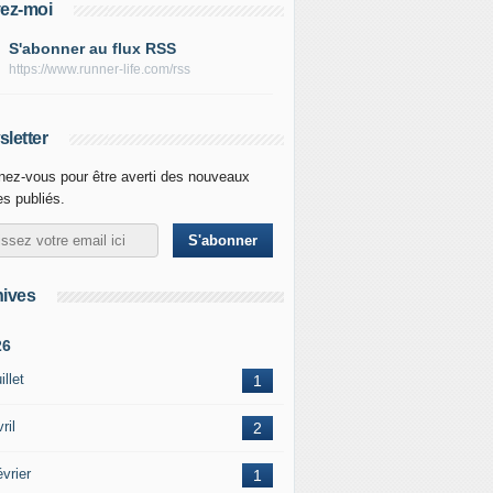
ez-moi
S'abonner au flux RSS
https://www.runner-life.com/rss
letter
ez-vous pour être averti des nouveaux
les publiés.
ives
26
illet
1
ril
2
vrier
1