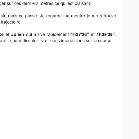
r sur ces derniers mètres ce qui est plaisant.
 juste mais ça passe. Je regarde ma montre je me retrouve
trajectoire.
ke
et
Julien
qui arrive rapidement
1h37'36"
et
1h39'39"
.
fite pour discuter livrer nous impressions sur la course.