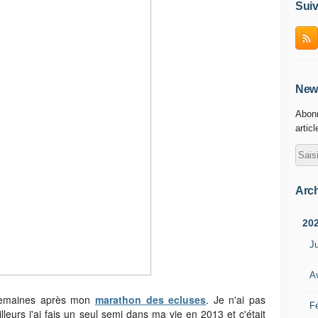
Suiv
News
Abonn
artic
Arch
20
Ju
Av
 semaines après mon
marathon des ecluses
. Je n'ai pas
Fé
illeurs j'ai fais un seul semi dans ma vie en 2013 et c'était