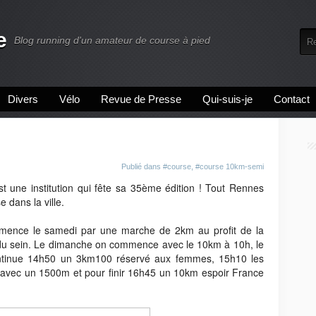
e
Blog running d'un amateur de course à pied
Divers
Vélo
Revue de Presse
Qui-suis-je
Contact
Publié dans
#course
,
#course 10km-semi
t une institution qui fête sa 35ème édition ! Tout Rennes
 dans la ville.
mmence le samedi par une marche de 2km au profit de la
 du sein. Le dimanche on commence avec le 10km à 10h, le
ntinue 14h50 un 3km100 réservé aux femmes, 15h10 les
 avec un 1500m et pour finir 16h45 un 10km espoir France