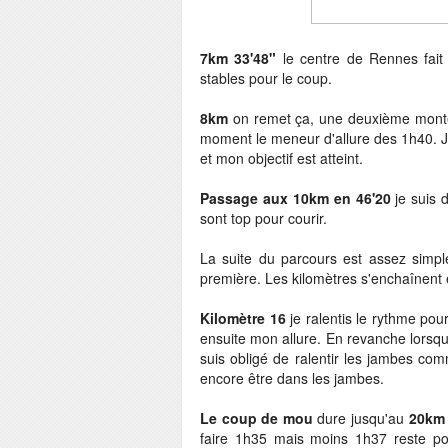
7km 33'48"
le centre de Rennes fait
stables pour le coup.
8km
on remet ça, une deuxième montée
moment le meneur d'allure des 1h40. Je
et mon objectif est atteint.
Passage aux 10km en 46'20
je suis 
sont top pour courir.
La suite du parcours est assez simpl
première. Les kilomètres s'enchaînent 
Kilomètre 16
je ralentis le rythme pou
ensuite mon allure. En revanche lorsqu
suis obligé de ralentir les jambes co
encore être dans les jambes.
Le coup de mou
dure jusqu'au
20km
faire 1h35 mais moins 1h37 reste poss