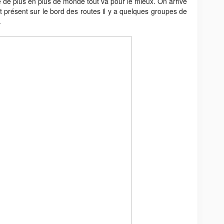
e de plus en plus de monde tout va pour le mieux. On arrive
 présent sur le bord des routes il y a quelques groupes de
.