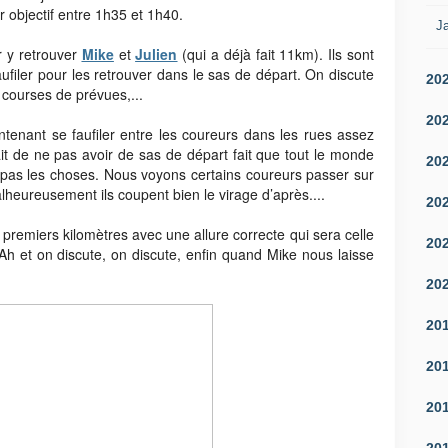
r objectif entre 1h35 et 1h40.
Ja
 y retrouver
Mike
et
Julien
(qui a déjà fait 11km). Ils sont
ufiler pour les retrouver dans le sas de départ. On discute
20
s courses de prévues,...
20
ntenant se faufiler entre les coureurs dans les rues assez
 fait de ne pas avoir de sas de départ fait que tout le monde
20
 pas les choses. Nous voyons certains coureurs passer sur
malheureusement ils coupent bien le virage d’après....
20
 premiers kilomètres avec une allure correcte qui sera celle
20
Ah et on discute, on discute, enfin quand Mike nous laisse
20
20
20
20
20