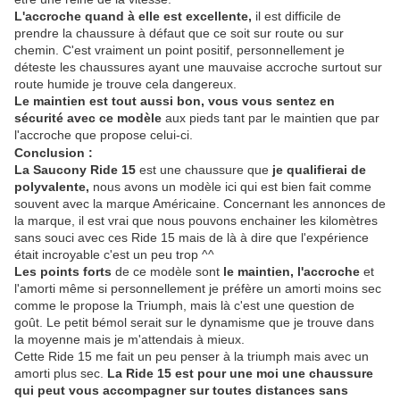
L'accroche quand à elle est excellente,
il est difficile de
prendre la chaussure à défaut que ce soit sur route ou sur
chemin. C'est vraiment un point positif, personnellement je
déteste les chaussures ayant une mauvaise accroche surtout sur
route humide je trouve cela dangereux.
Le maintien est tout aussi bon, vous vous sentez en
sécurité avec ce modèle
aux pieds tant par le maintien que par
l'accroche que propose celui-ci.
Conclusion :
La Saucony Ride 15
est une chaussure que
je qualifierai de
polyvalente,
nous avons un modèle ici qui est bien fait comme
souvent avec la marque Américaine. Concernant les annonces de
la marque, il est vrai que nous pouvons enchainer les kilomètres
sans souci avec ces Ride 15 mais de là à dire que l'expérience
était incroyable c'est un peu trop ^^
Les points forts
de ce modèle sont
le maintien, l'accroche
et
l'amorti même si personnellement je préfère un amorti moins sec
comme le propose la Triumph, mais là c'est une question de
goût. Le petit bémol serait sur le dynamisme que je trouve dans
la moyenne mais je m'attendais à mieux.
Cette Ride 15 me fait un peu penser à la triumph mais avec un
amorti plus sec.
La Ride 15 est pour une moi une chaussure
qui peut vous accompagner sur toutes distances sans