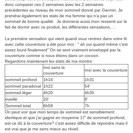
donc comparer ces 2 semaines avec les 2 semaines
précédentes au niveau de mon sommeil donné par Garmin. Je
prendrai également les stats de ma femme qui n'a pas un
sommeil de bonne qualité. Je donnerai aussi mon ressenti sur le
fait de dormir avec ce produit, les différentes sensations,....
La première sensation qui vient quand vous rentrez dans votre lit
avec cette couverture a été pour moi : " ah oui quand même c'est
assez lourd finalement" On se sent vraiment enveloppé par la
couverture comme si nous étions dans un cocoon.
Regardons maintenant les stats de ma montre :
moi sans la
moi avec la couverture
couverture
sommeil profond
1h14
1h31
sommeil paradoxal
1h22
54'
sommeil léger
4h20
4h35
éveillé
20'
8'
Sommeil total
6h58
7h
On peut voir que mon temps de sommeil est sensiblement
identique et que j'ai gagné en moyenne 17' de sommeil profond,
est-ce dû à la couverture? c'est assez difficile de répondre mais il
est vrai que je me sens mieux au réveil.