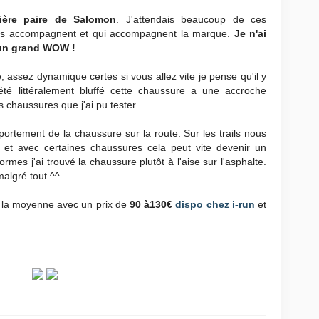
ère paire de Salomon
. J'attendais beaucoup de ces
les accompagnent et qui accompagnent la marque.
Je n'ai
t un grand WOW !
assez dynamique certes si vous allez vite je pense qu'il y
été littéralement bluffé cette chaussure a une accroche
s chaussures que j'ai pu tester.
rtement de la chaussure sur la route. Sur les trails nous
 et avec certaines chaussures cela peut vite devenir un
es j'ai trouvé la chaussure plutôt à l'aise sur l'asphalte.
algré tout ^^
s la moyenne avec un prix de
90 à130€
dispo chez i-run
et