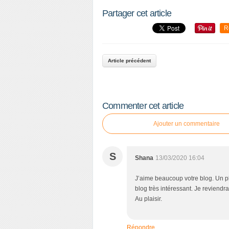
Partager cet article
P
R
a
r
t
Article précédent
a
g
e
r
Commenter cet article
c
e
Ajouter un commentaire
t
a
r
S
Shana
13/03/2020 16:04
t
i
J’aime beaucoup votre blog. Un pl
c
blog très intéressant. Je reviendr
l
Au plaisir.
e
Répondre