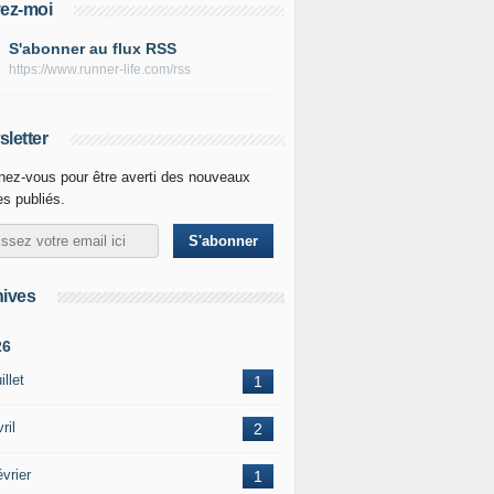
ez-moi
S'abonner au flux RSS
https://www.runner-life.com/rss
letter
ez-vous pour être averti des nouveaux
les publiés.
ives
26
illet
1
ril
2
vrier
1