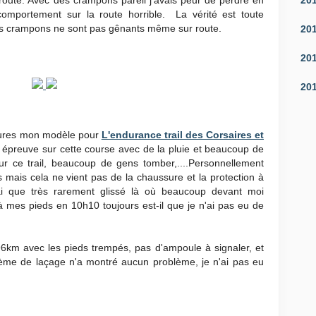
oute. Avec des crampons pareil j'avais peur de perdre en
omportement sur la route horrible. La vérité est toute
les crampons ne sont pas gênants même sur route.
20
20
20
sures mon modèle pour
L'endurance trail des Corsaires et
 épreuve sur cette course avec de la pluie et beaucoup de
ur ce trail, beaucoup de gens tomber,....Personnellement
s mais cela ne vient pas de la chaussure et la protection à
j'ai que très rarement glissé là où beaucoup devant moi
à mes pieds en 10h10 toujours est-il que je n'ai pas eu de
6km avec les pieds trempés, pas d'ampoule à signaler, et
tème de laçage n'a montré aucun problème, je n'ai pas eu