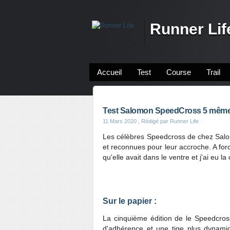
Runner Lif
Accueil
Test
Course
Trail
Test Salomon SpeedCross 5 même u
11 Mars 2020
, Rédigé par Runner Life
Les célèbres Speedcross de chez Salom
et reconnues pour leur accroche. A forc
qu'elle avait dans le ventre et j'ai eu l
Sur le papier :
La cinquième édition de le Speedcro
d'adhérence et une tige plus dynami