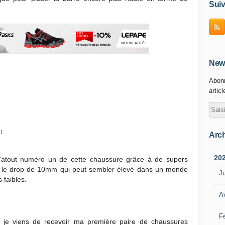
Suiv
News
Abonn
artic
t
Arch
20
 l'atout numéro un de cette chaussure grâce à de supers
 le drop de 10mm qui peut sembler élevé dans un monde
Ju
 faibles.
Av
Fé
je viens de recevoir ma première paire de chaussures