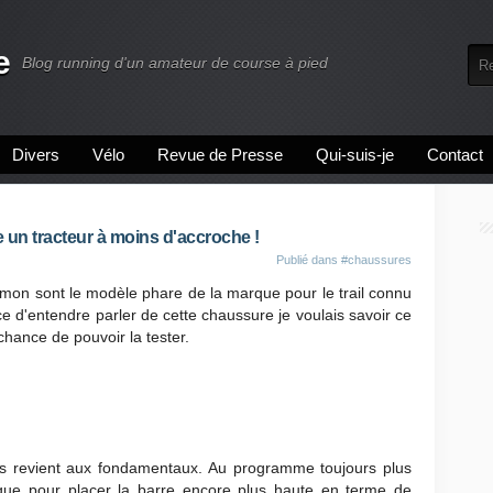
e
Blog running d'un amateur de course à pied
Divers
Vélo
Revue de Presse
Qui-suis-je
Contact
n tracteur à moins d'accroche !
Publié dans
#chaussures
on sont le modèle phare de la marque pour le trail connu
e d'entendre parler de cette chaussure je voulais savoir ce
a chance de pouvoir la tester.
ss revient aux fondamentaux. Au programme toujours plus
que pour placer la barre encore plus haute en terme de