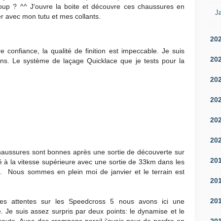
oup ? ^^ J'ouvre la boite et découvre ces chaussures en
Ja
ler avec mon tutu et mes collants.
20
 confiance, la qualité de finition est impeccable. Je suis
20
ons. Le système de laçage Quicklace que je tests pour la
20
20
20
20
haussures sont bonnes après une sortie de découverte sur
20
é à la vitesse supérieure avec une sortie de 33km dans les
i. Nous sommes en plein moi de janvier et le terrain est
20
20
mes attentes sur les Speedcross 5 nous avons ici une
. Je suis assez surpris par deux points: le dynamise et le
20