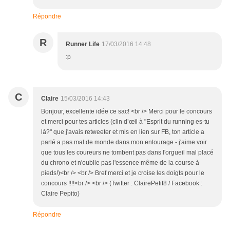
Répondre
R
Runner Life
17/03/2016 14:48
:p
C
Claire
15/03/2016 14:43
Bonjour, excellente idée ce sac! <br /> Merci pour le concours
et merci pour tes articles (clin d’œil à "Esprit du running es-tu
là?" que j'avais retweeter et mis en lien sur FB, ton article a
parlé a pas mal de monde dans mon entourage - j'aime voir
que tous les coureurs ne tombent pas dans l'orgueil mal placé
du chrono et n'oublie pas l'essence même de la course à
pieds!)<br /> <br /> Bref merci et je croise les doigts pour le
concours !!!!<br /> <br /> (Twitter : ClairePetit8 / Facebook :
Claire Pepito)
Répondre