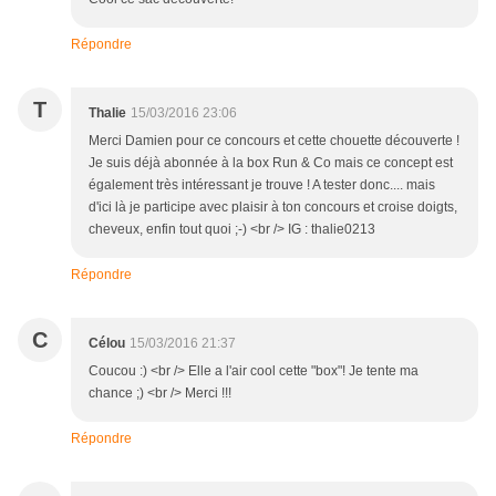
Répondre
T
Thalie
15/03/2016 23:06
Merci Damien pour ce concours et cette chouette découverte !
Je suis déjà abonnée à la box Run & Co mais ce concept est
également très intéressant je trouve ! A tester donc.... mais
d'ici là je participe avec plaisir à ton concours et croise doigts,
cheveux, enfin tout quoi ;-) <br /> IG : thalie0213
Répondre
C
Célou
15/03/2016 21:37
Coucou :) <br /> Elle a l'air cool cette "box"! Je tente ma
chance ;) <br /> Merci !!!
Répondre