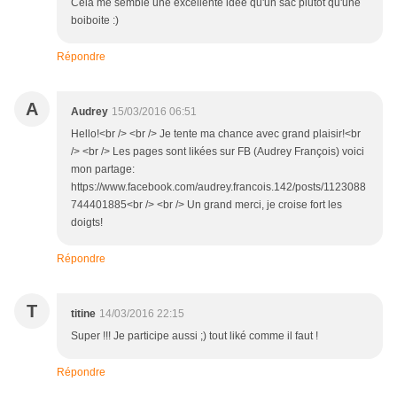
Cela me semble une excellente idée qu'un sac plutot qu'une
boiboite :)
Répondre
A
Audrey
15/03/2016 06:51
Hello!<br /> <br /> Je tente ma chance avec grand plaisir!<br
/> <br /> Les pages sont likées sur FB (Audrey François) voici
mon partage:
https://www.facebook.com/audrey.francois.142/posts/1123088
744401885<br /> <br /> Un grand merci, je croise fort les
doigts!
Répondre
T
titine
14/03/2016 22:15
Super !!! Je participe aussi ;) tout liké comme il faut !
Répondre