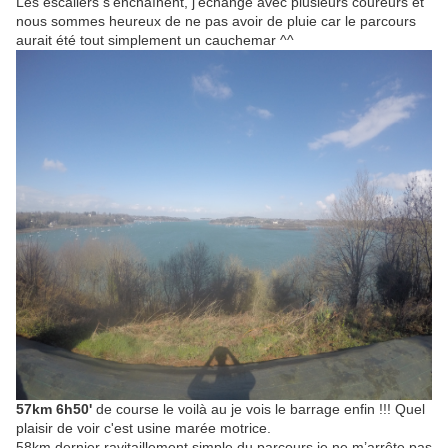
Les escaliers s'enchaînent, j'échange avec plusieurs coureurs et
nous sommes heureux de ne pas avoir de pluie car le parcours
aurait été tout simplement un cauchemar ^^
57km 6h50'
de course le voilà au je vois le barrage enfin !!! Quel
plaisir de voir c'est usine marée motrice.
58km dernier ravitaillement simple du parcours je ne m’arrête pas