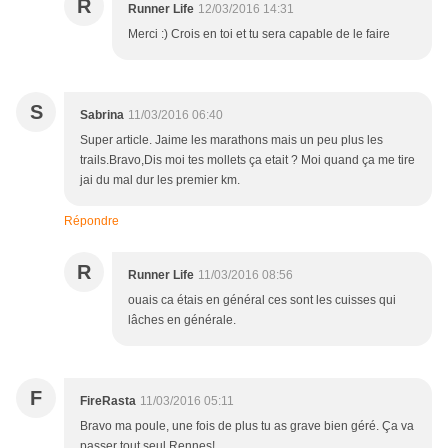
R
Runner Life
12/03/2016 14:31
Merci :) Crois en toi et tu sera capable de le faire
S
Sabrina
11/03/2016 06:40
Super article. Jaime les marathons mais un peu plus les
trails.Bravo,Dis moi tes mollets ça etait ? Moi quand ça me tire
jai du mal dur les premier km.
Répondre
R
Runner Life
11/03/2016 08:56
ouais ca étais en général ces sont les cuisses qui
lâches en générale.
F
FireRasta
11/03/2016 05:11
Bravo ma poule, une fois de plus tu as grave bien géré. Ça va
passer tout seul Rennes!