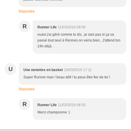
Répondre
R
Runner Life
11/03/2016 08:56
ouais j'ai géré comme tu dis...je sais pas si ça va
passé tout seul à Rennes on verra bien...J'attend ton
24h déjà. .
U
Une nenettes en basket
10/03/2016 17:11
Super Runner man ! beau défi ! tu peux être fier de toi !
Répondre
R
Runner Life
11/03/2016 08:55
Merci championne :)