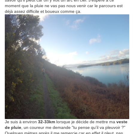
savoir qu'il pleut car on y voit un arc en ciel. J'espère à ce
moment que la pluie ne vas pas nous venir car le parcours est
déjà assez difficile et boueux comme ça.
Je suis à environ
32-33km
lorsque je décide de mettre ma
veste
de pluie
, un coureur me demande "tu pense qu'il va pleuvoir ?"
Quelques mètres après il me remercie car en effet il pleut, pas