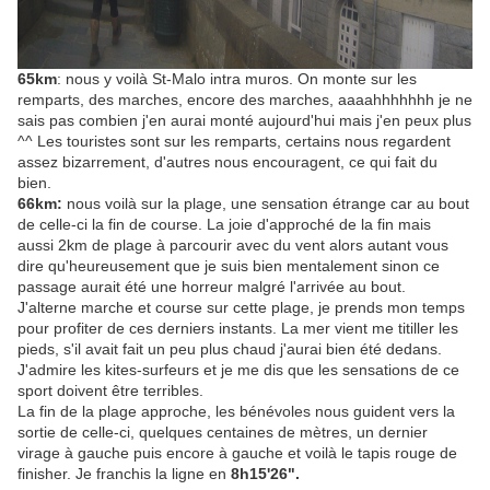
65km
: nous y voilà St-Malo intra muros. On monte sur les
remparts, des marches, encore des marches, aaaahhhhhhh je ne
sais pas combien j'en aurai monté aujourd'hui mais j'en peux plus
^^ Les touristes sont sur les remparts, certains nous regardent
assez bizarrement, d'autres nous encouragent, ce qui fait du
bien.
66km:
nous voilà sur la plage, une sensation étrange car au bout
de celle-ci la fin de course. La joie d'approché de la fin mais
aussi 2km de plage à parcourir avec du vent alors autant vous
dire qu'heureusement que je suis bien mentalement sinon ce
passage aurait été une horreur malgré l'arrivée au bout.
J'alterne marche et course sur cette plage, je prends mon temps
pour profiter de ces derniers instants. La mer vient me titiller les
pieds, s'il avait fait un peu plus chaud j'aurai bien été dedans.
J'admire les kites-surfeurs et je me dis que les sensations de ce
sport doivent être terribles.
La fin de la plage approche, les bénévoles nous guident vers la
sortie de celle-ci, quelques centaines de mètres, un dernier
virage à gauche puis encore à gauche et voilà le tapis rouge de
finisher. Je franchis la ligne en
8h15'26".