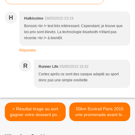
H
Hulkissime
29/03/2015 23:19
Bonsoir,<br /> test très intéressant. Cependant, je trouve que
les prix sont élevés. La technologie bluetooth n'étant pas
récente.<br /> à bientôt.
Répondre
R
Runner Life
05/05/2015 19:32
Certes après ce sont des casque adapté au sport
donc pas une simple oreillette
< Résultat tirage au sort
50km Ecotrail Paris 2015
gagner votre dossard pour
une promenade avant les
la Course Color Me Rad
24h >