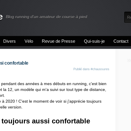
e
Blog running d'un amateur de course à pied
Divers
Vélo
Revue de Presse
Qui-suis-je
Contact
si confortable
Publié dans
#chaussures
 pendant des années à mes débuts en running, c'est bien
 et la 12, un modèle qui m'a suivi sur tout type de distance,
rt.
à 2020 ! C'est le moment de voir si j'apprécie toujours
elle version.
 toujours aussi confortable