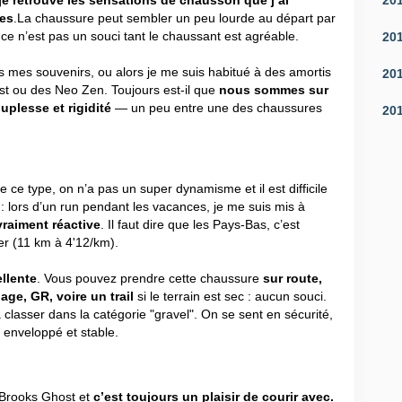
 : je retrouve les sensations de chausson que j’ai
es
.La chaussure peut sembler un peu lourde au départ par
ce n’est pas un souci tant le chaussant est agréable.
20
ns mes souvenirs, ou alors je me suis habitué à des amortis
20
t ou des Neo Zen. Toujours est-il que
nous sommes sur
plesse et rigidité
— un peu entre une des chaussures
20
ce type, on n’a pas un super dynamisme et il est difficile
 : lors d’un run pendant les vacances, je me suis mis à
vraiment réactive
. Il faut dire que les Pays-Bas, c’est
yer (11 km à 4'12/km).
llente
. Vous pouvez prendre cette chaussure
sur route,
ge, GR, voire un trail
si le terrain est sec : aucun souci.
lasser dans la catégorie "gravel". On se sent en sécurité,
n enveloppé et stable.
s Brooks Ghost et
c’est toujours un plaisir de courir avec.