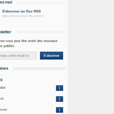
ez-moi
S'abonner au flux RSS
https://www.runner-life.com/rss
letter
ez-vous pour être averti des nouveaux
les publiés.
ives
26
illet
1
ril
2
vrier
1