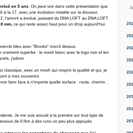
volué en 5 ans
. On peut voir dans cette présentation que
Ja
6 à la 17, avec une évolution notable sur la douceur.
 12, l’amorti a évolué, passant du DNA LOFT au DNA LOFT
20
 10 mm,
ce qui reste assez haut pour un drop aujourd'hui.
20
vercle bleu avec "Brooks" inscrit dessus.
20
e vraiment superbe : le mesh blanc avec le logo noir et les
cets, j’adore.
20
us classique, avec un mesh qui respire la qualité et qui, je
20
port à mes souvenirs.
voir faire face à n'importe quelle surface : route, chemin…
20
20
20
ente. Je me suis amusé à la prendre sur tout type de
20
n dessous de 6'/km à des runs un peu plus appuyés.
20