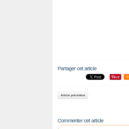
Partager cet article
P
R
a
r
t
Article précédent
a
g
e
r
Commenter cet article
c
e