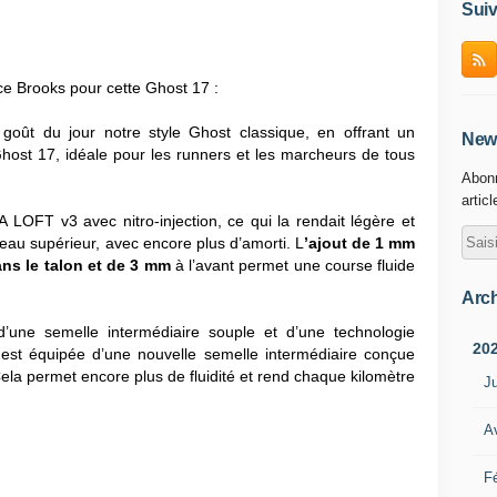
Suiv
 Brooks pour cette Ghost 17 :
oût du jour notre style Ghost classique, en offrant un
News
Ghost 17, idéale pour les runners et les marcheurs de tous
Abonn
artic
LOFT v3 avec nitro-injection, ce qui la rendait légère et
eau supérieur, avec encore plus d’amorti. L
’ajout de 1 mm
s le talon et de 3 mm
à l’avant permet une course fluide
Arch
d’une semelle intermédiaire souple et d’une technologie
20
st équipée d’une nouvelle semelle intermédiaire conçue
Cela permet encore plus de fluidité et rend chaque kilomètre
Ju
Av
Fé