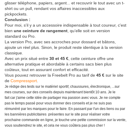
glisser téléphone, papiers, argent... et recouvrir le tout avec un t-
shirt ou un pull, rendant vos affaires inaccessibles aux
pickpockets.
Conclusion :
Pour moi, s'il y a un accessoire indispensable à tout coureur, c'est
bien
une ceinture de rangement
, qu’elle soit en version
standard ou Pro.
La version Pro, avec ses accroches pour dossard et bâtons,
ajoute un réel plus. Sinon, le produit reste identique à la version
classique.
Avec un prix situé entre
30 et 45 €
, cette ceinture offre une
alternative pratique et abordable à certains sacs bien plus
coûteux, tout en assurant confort et efficacité.
Vous pouvez retrouver la Freebelt Pro au tarif de
45 €
sur le site
de
Compressport
.
Je rédige des tests sur le matériel sportif, chaussures, électronique, ...sur
mes courses, sur des conseils depuis maintenant bientôt 10 ans. Je le
fait car j'aime cette idée de partager ma passion avec vous. Je ne compte
pas le temps passé pour vous donner des conseils et je ne suis pas
rémunéré par les marques pour le faire. En passant par l'un des liens ou par
les bannières publicitaires présentes sur le site pour réaliser votre
prochaine commande en ligne, je touche une petite commission sur la vente,
vous soutiendrez le site, et cela ne vous coûtera pas plus cher !