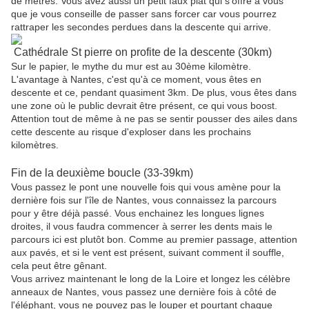
de mètres. Vous avez aussi un petit faux plat qui s'offre à vous
que je vous conseille de passer sans forcer car vous pourrez
rattraper les secondes perdues dans la descente qui arrive.
Cathédrale St pierre on profite de la descente (30km)
Sur le papier, le mythe du mur est au 30ème kilomètre.
L'avantage à Nantes, c'est qu'à ce moment, vous êtes en
descente et ce, pendant quasiment 3km. De plus, vous êtes dans
une zone où le public devrait être présent, ce qui vous boost.
Attention tout de même à ne pas se sentir pousser des ailes dans
cette descente au risque d'exploser dans les prochains
kilomètres.
Fin de la deuxième boucle (33-39km)
Vous passez le pont une nouvelle fois qui vous amène pour la
dernière fois sur l'île de Nantes, vous connaissez la parcours
pour y être déjà passé. Vous enchainez les longues lignes
droites, il vous faudra commencer à serrer les dents mais le
parcours ici est plutôt bon. Comme au premier passage, attention
aux pavés, et si le vent est présent, suivant comment il souffle,
cela peut être gênant.
Vous arrivez maintenant le long de la Loire et longez les célèbre
anneaux de Nantes, vous passez une dernière fois à côté de
l'éléphant, vous ne pouvez pas le louper et pourtant chaque