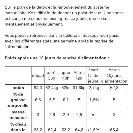
Sur le plan de la detox et le renouvellement du système
immunitaire c'est difficile de donner un point de vue. Une chose
est sur, je me sens très bien après ce jeûne, que ce soit
mentalement et physiquement.
Vous pouvez retrouver dans le tableau ci-dessous mon poids
avec les différentes stats une semaine après la reprise de
l'alimentation.
Poids après une 10 jours de reprise d'alimentation :
écart
Apres
après
après
Apres
départ
fin du
10jours
36h
48h
72h
jeûne
d'alimentation
poids
64,3
62,4kg
62kg
61,6kg
-2,7kg
62,3
% de
graisse
6,6
6,5
6,1
5
-1,6%
5
corporelle
masse
3
2,9
2,9
2,9
=
3
osseuse
% d'eau
dans le
63,2
62,4
63,2
64,8
+1,6%
65,4