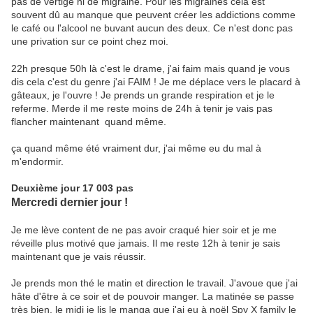
pas de vertige ni de migraine. Pour les migraines cela est
souvent dû au manque que peuvent créer les addictions comme
le café ou l'alcool ne buvant aucun des deux. Ce n'est donc pas
une privation sur ce point chez moi.
22h presque 50h là c'est le drame, j'ai faim mais quand je vous
dis cela c'est du genre j'ai FAIM ! Je me déplace vers le placard à
gâteaux, je l'ouvre ! Je prends un grande respiration et je le
referme. Merde il me reste moins de 24h à tenir je vais pas
flancher maintenant quand même.
ça quand même été vraiment dur, j'ai même eu du mal à
m'endormir.
Deuxième jour 17 003 pas
Mercredi dernier jour !
Je me lève content de ne pas avoir craqué hier soir et je me
réveille plus motivé que jamais. Il me reste 12h à tenir je sais
maintenant que je vais réussir.
Je prends mon thé le matin et direction le travail. J'avoue que j'ai
hâte d'être à ce soir et de pouvoir manger. La matinée se passe
très bien, le midi je lis le manga que j'ai eu à noël Spy X family le