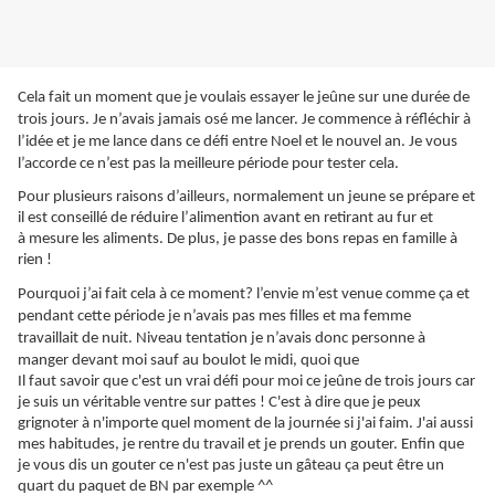
Cela fait un moment que je voulais essayer le jeûne sur une durée de
trois jours. Je n’avais jamais osé me lancer. Je commence à réfléchir à
l’idée et je me lance dans ce défi entre Noel et le nouvel an. Je vous
l’accorde ce n’est pas la meilleure période pour tester cela.
Pour plusieurs raisons d’ailleurs, normalement un jeune se prépare et
il est conseillé de réduire l’
alimention
avant en retirant au fur et
à mesure les aliments. De plus, je passe des bons repas en famille à
rien !
Pourquoi j’ai fait cela à ce moment? l’envie m’est venue comme ça et
pendant cette période je n’avais pas mes filles et ma femme
travaillait de nuit. Niveau tentation je n’avais donc personne à
manger devant moi sauf au boulot le midi, quoi que
Il faut savoir que c'est un vrai défi pour moi ce jeûne de trois jours car
je suis un véritable ventre sur pattes ! C'est à dire que je peux
grignoter
à n'importe quel moment de la journée si j'ai faim. J'ai aussi
mes habitudes, je rentre du
travail
et je prends un gouter. Enfin que
je vous dis un gouter ce n'est pas juste un
gâteau
ça peut être un
quart du paquet de BN par exemple ^^