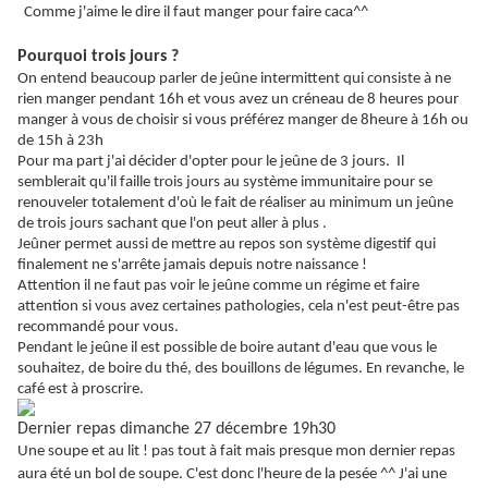
Comme j'aime le dire il faut manger pour faire caca^^
Pourquoi trois jours ?
On entend beaucoup parler de jeûne
intermittent
qui consiste à ne
rien manger pendant 16h et vous avez un créneau de 8 heures pour
manger à vous de choisir si vous
préférez
manger de 8heure à 16h ou
de 15h à 23h
Pour ma part j'ai décider d'opter pour le jeûne de 3 jours. Il
semblerait qu'il faille trois jours au système
immunitaire
pour se
renouveler totalement d'où le fait de réaliser au minimum un jeûne
de trois jours
sachant
que l'on peut aller à plus .
Jeûner permet aussi de mettre au repos son système digestif qui
finalement ne s'arrête jamais depuis notre naissance !
Attention il ne faut pas voir le jeûne comme un régime et faire
attention si vous avez certaines
pathologies,
cela n'est peut-être pas
recommandé pour vous.
Pendant le jeûne il est possible de boire autant d'eau que vous le
souhaitez, de boire du thé, des bouillons de légumes. En revanche, le
café est à proscrire.
Dernier repas dimanche 27 décembre 19h30
Une soupe et au lit ! pas tout à fait mais presque mon dernier repas
aura été un bol de soupe. C'est donc l'heure de la pesée ^^ J'ai une