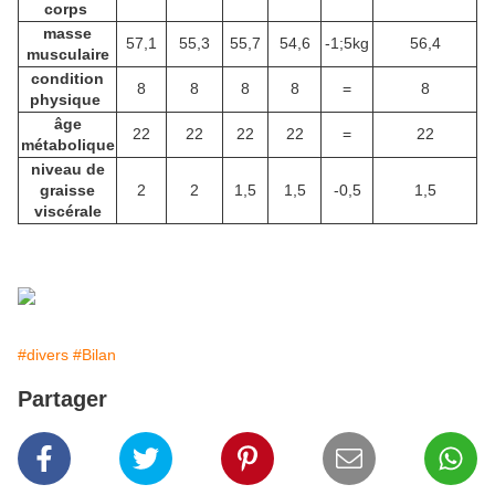
corps
masse
57,1
55,3
55,7
54,6
-1;5kg
56,4
musculaire
condition
8
8
8
8
=
8
physique
âge
22
22
22
22
=
22
métabolique
niveau de
graisse
2
2
1,5
1,5
-0,5
1,5
viscérale
#divers
#Bilan
Partager