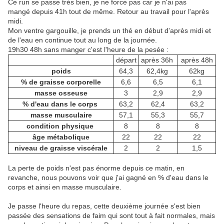
Ce run se passe très bien, je ne force pas car je n'ai pas
mangé depuis 41h tout de même. Retour au travail pour l'après
midi.
Mon ventre gargouille, je prends un thé en début d'après midi et
de l'eau en continue tout au long de la journée.
19h30 48h sans manger c'est l'heure de la pesée :
départ
après 36h
après 48h
poids
64,3
62,4kg
62kg
% de graisse corporelle
6,6
6,5
6,1
masse osseuse
3
2,9
2,9
% d'eau dans le corps
63,2
62,4
63,2
masse musculaire
57,1
55,3
55,7
condition physique
8
8
8
âge métabolique
22
22
22
niveau de graisse viscérale
2
2
1,5
La perte de poids n'est pas énorme depuis ce matin, en
revanche, nous pouvons voir que j'ai gagné en % d'eau dans le
corps et ainsi en masse musculaire.
Je passe l'heure du repas, cette deuxième journée s'est bien
passée des sensations de faim qui sont tout à fait normales, mais