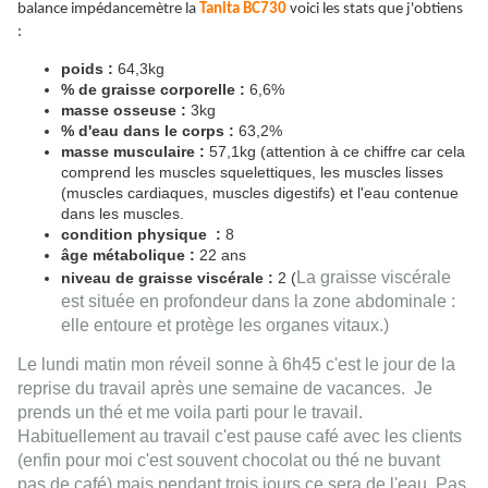
balance impédancemètre la
Tanita BC730
voici les stats que j'obtiens
:
poids :
64,3kg
% de graisse corporelle :
6,6%
masse osseuse :
3kg
% d'eau dans le corps :
63,2%
masse musculaire :
57,1kg (attention à ce chiffre car cela
comprend les muscles squelettiques, les muscles lisses
(muscles cardiaques, muscles digestifs) et l'eau contenue
dans les muscles.
condition physique :
8
âge métabolique :
22 ans
La graisse viscérale
niveau de graisse viscérale :
2 (
est située en profondeur dans la zone abdominale :
elle entoure et protège les organes vitaux.)
Le lundi matin mon réveil sonne à 6h45 c'est le jour de la
reprise du travail après une semaine de vacances. Je
prends un thé et me voila parti pour le travail.
Habituellement au travail c'est pause café avec les clients
(enfin pour moi c'est souvent chocolat ou thé ne buvant
pas de café) mais pendant trois jours ce sera de l'eau. Pas