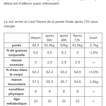
début est d'ailleurs super intéressant.
Le soir arrive et c'est l'heure de la pesée finale après 72h sans
manger
après
après
Apres
départ
écart
36h
48h
72h
poids
64,3
62,4kg
62kg
61,6kg
-2,7kg
% de graisse
6,6
6,5
6,1
5
-1,6%
corporelle
masse
3
2,9
2,9
2,9
=
osseuse
% d'eau dans
63,2
62,4
63,2
64,8
+1,6%
le corps
masse
57,1
55,3
55,7
54,6
-1;5kg
musculaire
condition
8
8
8
8
=
physique
âge
22
22
22
22
=
métabolique