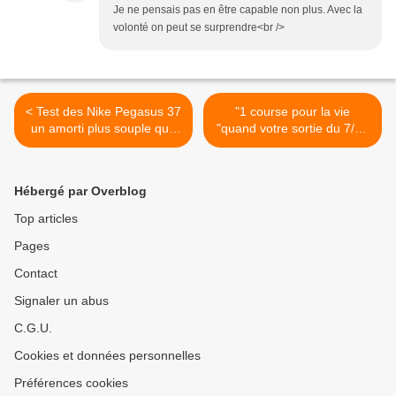
Je ne pensais pas en être capable non plus. Avec la
volonté on peut se surprendre<br />
< Test des Nike Pegasus 37
"1 course pour la vie
un amorti plus souple que
"quand votre sortie du 7/02
la précédente version
rapporte de l'argent à une
association! >
Hébergé par Overblog
Top articles
Pages
Contact
Signaler un abus
C.G.U.
Cookies et données personnelles
Préférences cookies