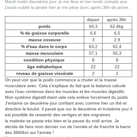
Mardi matin deuxième jour, je me lève et me rends compte que
j'avais oublié la pesée hier je me pèse donc après 36h de jeûne.
départ
après 36h
poids
64,3
62,4kg
% de graisse corporelle
6,6
6,5
masse osseuse
3
2,9
% d'eau dans le corps
63,2
62,4
masse musculaire
57,1
55,3
condition physique
8
8
âge métabolique
22
22
niveau de graisse viscérale
2
2
On peut voir que le poids commence à chuter et la masse
musculaire avec. Cela s'explique du fait que la balance calcule
avec l'eau contenue dans les muscles et les muscles digestifs.
Mon système digestif étant vide cela enlève forcément du poids.
J'entame ce deuxième jour confiant avec comme hier un thé et
direction le boulot. Il parait que sur le deuxième et troisième jour il
est possible de ressentir des vertiges et des migraines.
la matinée se passe très bien et la pause du midi arrive. Je
décide de faire mon dernier run de l'année et de franchir la barre
des 3660km sur l'année !