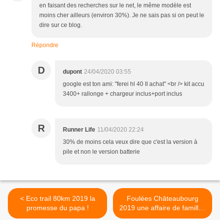
en faisant des recherches sur le net, le même modèle est
moins cher ailleurs (environ 30%). Je ne sais pas si on peut le
dire sur ce blog.
Répondre
D
dupont
24/04/2020 03:55
google est ton ami: "ferei hl 40 II achat" <br /> kit accu
3400+ rallonge + chargeur inclus+port inclus
R
Runner Life
11/04/2020 22:24
30% de moins cela veux dire que c'est la version à
pile et non le version batterie
< Eco trail 80km 2019 la
Foulées Châteaubourg
promesse du papa !
2019 une affaire de famille !
>