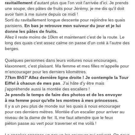
ravitaillement
d'autant plus que l'on voit l'arrivée d'ici. Je prends
une soupe, des pâtes de fruits pour Jérémy, je me dis qu'il doit
avoir faim à me suivre depuis ce midi !
Sorti du ravitaillement longue descente pour rejoindre les quais
parisiens.
En bas je retrouve mon suiveur du jour et je lui
donne les pâtes de fruits.
Allez il reste moins de 10km et maintenant c'est de la route. Le
long des quais c'est assez calme on passe d'un coté à l'autre des
berges.
Quelques personnes dans leurs voitures nous encourages,
klaxonnent, c'est plaisant. Ma femme et mes filles m'appelle pour
m'encourager pour les derniers kilomètres.
77km 8h57' Allez dernière ligne droite ! Je contemple la Tour
Eiffel à chacun de mes pas
. J'ai hâte d'y être mais
j'appréhende aussi la montée des escaliers !
Je prends le temps de faire des photos et de les envoyer
à ma femme pour qu'elle les montres à mes princesses.
Il y a un peu plus de monde sur les quais à nous encourager
pour ces derniers mètres. Montée d'un escalier pour arriver au
niveau de la dame de fer. IL me faut attendre que le feux
piéton passe au vert pour traverser et me voilà !
Le speaker annonce un par un les coureurs qui arrivent. On nous