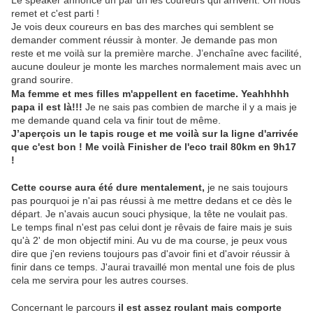
remet et c'est parti !
Je vois deux coureurs en bas des marches qui semblent se
demander comment réussir à monter. Je demande pas mon
reste et me voilà sur la première marche. J’enchaîne avec facilité,
aucune douleur je monte les marches normalement mais avec un
grand sourire.
Ma femme et mes filles m'appellent en facetime. Yeahhhhh
papa il est là!!!
Je ne sais pas combien de marche il y a mais je
me demande quand cela va finir tout de même.
J’aperçois un le tapis rouge et me voilà sur la ligne d'arrivée
que c'est bon ! Me voilà Finisher de l'eco trail 80km en 9h17
!
Cette course aura été dure mentalement,
je ne sais toujours
pas pourquoi je n'ai pas réussi à me mettre dedans et ce dès le
départ. Je n'avais aucun souci physique, la tête ne voulait pas.
Le temps final n'est pas celui dont je rêvais de faire mais je suis
qu'à 2' de mon objectif mini. Au vu de ma course, je peux vous
dire que j'en reviens toujours pas d'avoir fini et d'avoir réussir à
finir dans ce temps. J'aurai travaillé mon mental une fois de plus
cela me servira pour les autres courses.
Concernant le parcours
il est assez roulant mais comporte