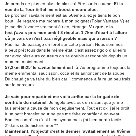
Je prends de plus en plus de plaisir à être sur la course.
Et la
vue de la Tour Eiffel me reboost encore plus.
Le prochain ravitaillement est au 56ème allez je tiens le bon
bout. Je regarde ma montre à mon poignet (Polar Vantage V) et
je me dis j'avance vraiment à rien, étrange.
Vu que je la
test j'avais pris mon ambit 3 résultat 1,7km d'écart à l'allure
où je vais ce n'est pas négligeable mais qui a raison ?
Pas mal de passage en forêt sur cette portion. Nous sommes
à peut prêt tous dans le même état, c'est assez rigolo d'ailleurs
car avec plusieurs coureurs on se double et redouble depuis un
moment maintenant.
57,2km 6h25' le ravitaillement est là
. Au programme toujours le
même emmental saucisson, coca et ils annoncent de la soupe.
Du chaud ça va faire du bien car il commence à faire un peu frais
sur le parcours.
Je vais pour repartir et me voilà arrêté par la brigade de
contrôle du matériel.
Je rigole avec eux en disant que je me
fais arrêter à cause de mon déguisement. Tout est ok, j'ai le droit
à un petit bracelet pour ne pas me faire contrôler à nouveau.
Bon les contrôles c'est bien sympa mais j'ai bien perdu facile
2' dans cette histoire moi ^^.
Maintenant, l'objectif c'est le dernier ravitaillement au 69ème