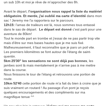
un sub 10h et moi je rêve de m'approcher des 8h.
Avant le départ,
l’organisation nous rappel la liste du matériel
obligatoire. Et merde, j'ai oublié ma carte d’identité
dans mon
sac ! Jeremy me l'a rapportera sur le parcours.
12h15:
l’amas de traileurs est là, nous sommes tous entassé
dans le sas de départ.
Le départ est donné
c'est parti pour une
aventure de 80km!
Tout le monde part en trombe et j'essai de ne pas partir trop vite
mais d'être sur mes bases hautes que je me suis fixé.
Malheureusement, il faut reconnaître que je pars un poil vite.
Les premiers kilomètres se font autour de l'étang de saint-
quentin.
5km 25'30" les sensations ne sont déjà pas bonnes
, les
jambes sont là mais mentalement je n'arrive pas à me mettre
dans la course.
Nous finissons le tour de l’étang et retrouvons une portion de
route.
10km 52'40
cette portion de route m'a fait du bien à croire que je
suis vraiment un routard ! Au passage d'un pont je reçois
quelques encouragements et des compliments sur ma
magnifique tenue ^^
Un peu plus loin je retrouve J
érémy qui me passe ma carte