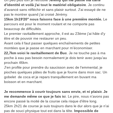
d'identité et voilà j'ai tout le matériel obligatoire
. Je continu
d'avancé sans réfléchir et sans plaisir surtout. J'ai essayé de ne
pas le montrer quand j'ai croisé Jérémy.
15km 1h19'20'' nous faisons face à une première montée.
Le
parcours est pour le moment roulant et ne comporte pas
beaucoup de difficultés.
Le premier ravitaillement approche, il est au 23ème j'ai hâte d'y
être et de pouvoir me restaurer un peu.
Avant cela il faut passer quelques enchaînements de petites
montées que je passe en marchant pour m'économiser.
22,7km voici le ravitaillement de Buc
. Je ne touche pas à ma
poche à eau pas besoin normalement je dois tenir avec jusqu'au
prochain 46km.
J'en profite pour prendre du saucisson avec de l'emmental, je
pioches quelques pâtes de fruits que je fourre dans mon sac. Un
gobelet de coca et je repars tranquillement en buvant ma
boisson et en marchant.
Je recommence à courir toujours sans envie, et ni plaisir. Je
me demande même ce que je fais ic
i. Le pire, nous n'avons pas
encore passé la moité de la course cela risque d'être long.
25km 2h21 de course je suis toujours dans le dur alors que je n'ai
pas de souci physique tout est dans la tête.
Impossible de