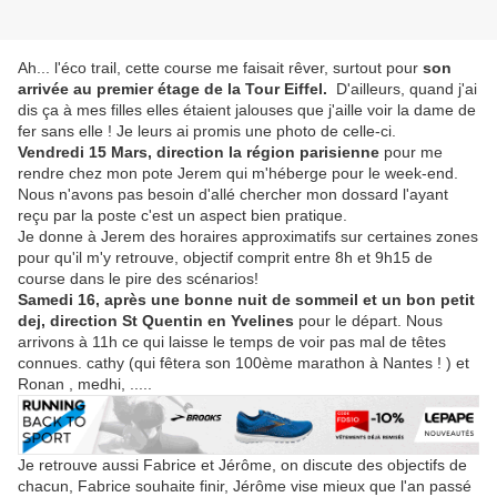
Ah... l'éco trail, cette course me faisait rêver, surtout pour
son
arrivée au premier étage de la Tour Eiffel.
D'ailleurs, quand j'ai
dis ça à mes filles elles étaient jalouses que j'aille voir la dame de
fer sans elle ! Je leurs ai promis une photo de celle-ci.
Vendredi 15 Mars, direction la région parisienne
pour me
rendre chez mon pote Jerem qui m'héberge pour le week-end.
Nous n'avons pas besoin d'allé chercher mon dossard l'ayant
reçu par la poste c'est un aspect bien pratique.
Je donne à Jerem des horaires approximatifs sur certaines zones
pour qu'il m'y retrouve, objectif comprit entre 8h et 9h15 de
course dans le pire des scénarios!
Samedi 16, après une bonne nuit de sommeil et un bon petit
dej, direction St Quentin en Yvelines
pour le départ. Nous
arrivons à 11h ce qui laisse le temps de voir pas mal de têtes
connues. cathy (qui fêtera son 100ème marathon à Nantes ! ) et
Ronan , medhi, .....
Je retrouve aussi Fabrice et Jérôme, on discute des objectifs de
chacun, Fabrice souhaite finir, Jérôme vise mieux que l'an passé