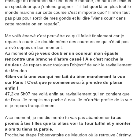
Passage du marathon sur une bonne montée, en haut de celle-ci
un spectateur que j'entend grogner : " il fait quoi là en plus tout le
monde marche sur cette course c'est n'importe quoi" Il m'en faut
pas plus pour sortir de mes gonds et lui dire "viens courir dans
cette montée on en reparle".
Me voilà énervé c'est peut-être ce qu'il fallait finalement car je
repars à courir. Je double même des coureurs ce qui n'était pas
arrivé depuis un bon moment.
Au moment
où je veux doubler un coureur, mon épaule
rencontre une branche d'arbre cassé ! Aie c'est moche la
douleur.
Je repars avec toujours l'objectif de voir le ravitaillement
de Meudon.
45km voilà une vue qui me fait du bien moralement la vue
sur Paris ! C'est que je commencerai à prendre du plaisir
enfin !
47,2km 5h07 me voilà enfin au ravitaillement qui en contient que
de l'eau. Je remplis ma poche à eau. Je m'arrête profite de la vue
et je repars tranquillement.
A ce moment, je me dis merde tu vas pas abandonner
tu as
promis à tes filles que tu allais voir la Tour Eiffel et y monter
alors tu tiens ta parole.
Prochaine étape l'observatoire de Meudon où je retrouve Jérémy.