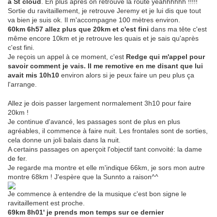
à St cloud
. En plus après on retrouve la route yeahhhhhh !!!!!
Sortie du ravitaillement, je retrouve Jeremy et je lui dis que tout
va bien je suis ok. Il m'accompagne 100 mètres environ.
60km 6h57 allez plus que 20km et c'est fini
dans ma tête c'est
même encore 10km et je retrouve les quais et je sais qu'après
c'est fini.
Je reçois un appel à ce moment, c'est
Redge qui m'appel pour
savoir comment je vais. Il me remotive en me disant que lui
avait mis 10h10
environ alors si je peux faire un peu plus ça
l'arrange.
Allez je dois passer largement normalement 3h10 pour faire
20km !
Je continue d'avancé, les passages sont de plus en plus
agréables, il commence à faire nuit. Les frontales sont de sorties,
cela donne un joli balais dans la nuit.
A certains passages on aperçoit l'objectif tant convoité: la dame
de fer.
Je regarde ma montre et elle m'indique 66km, je sors mon autre
montre 68km ! J'espère que la Sunnto a raison^^
Je commence à entendre de la musique c'est bon signe le
ravitaillement est proche.
69km 8h01' je prends mon temps sur ce dernier