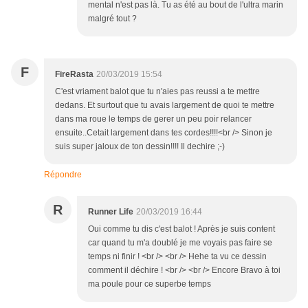
mental n'est pas là. Tu as été au bout de l'ultra marin
malgré tout ?
F
FireRasta
20/03/2019 15:54
C'est vriament balot que tu n'aies pas reussi a te mettre
dedans. Et surtout que tu avais largement de quoi te mettre
dans ma roue le temps de gerer un peu poir relancer
ensuite..Cetait largement dans tes cordes!!!!<br /> Sinon je
suis super jaloux de ton dessin!!!! Il dechire ;-)
Répondre
R
Runner Life
20/03/2019 16:44
Oui comme tu dis c'est balot ! Après je suis content
car quand tu m'a doublé je me voyais pas faire se
temps ni finir ! <br /> <br /> Hehe ta vu ce dessin
comment il déchire ! <br /> <br /> Encore Bravo à toi
ma poule pour ce superbe temps