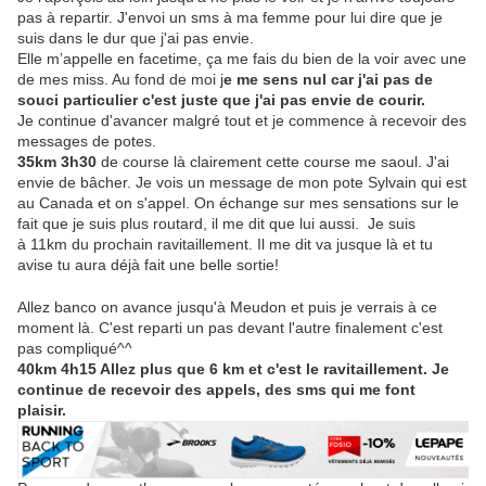
pas à repartir. J'envoi un sms à ma femme pour lui dire que je
suis dans le dur que j'ai pas envie.
Elle m’appelle en facetime, ça me fais du bien de la voir avec une
de mes miss. Au fond de moi j
e me sens nul car j'ai pas de
souci particulier c'est juste que j'ai pas envie de courir.
Je continue d'avancer malgré tout et je commence à recevoir des
messages de potes.
35km 3h30
de course là clairement cette course me saoul. J'ai
envie de bâcher. Je vois un message de mon pote Sylvain qui est
au Canada et on s'appel. On échange sur mes sensations sur le
fait que je suis plus routard, il me dit que lui aussi. Je suis
à 11km du prochain ravitaillement. Il me dit va jusque là et tu
avise tu aura déjà fait une belle sortie!
Allez banco on avance jusqu'à Meudon et puis je verrais à ce
moment là. C'est reparti un pas devant l'autre finalement c'est
pas compliqué^^
40km 4h15 Allez plus que 6 km et c'est le ravitaillement. Je
continue de recevoir des appels, des sms qui me font
plaisir.