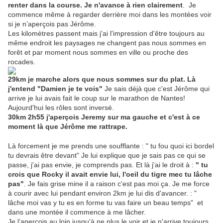
renter dans la course. Je n'avance à rien clairement
. Je
commence même à regarder derrière moi dans les montées voir
si je n’aperçois pas Jérôme.
Les kilomètres passent mais j'ai l'impression d'être toujours au
même endroit les paysages ne changent pas nous sommes en
forêt et par moment nous sommes en ville ou proche des
rocades.
29km je marche alors que nous sommes sur du plat. Là
j'entend "Damien je te vois"
Je sais déjà que c'est Jérôme qui
arrive je lui avais fait le coup sur le marathon de Nantes!
Aujourd'hui les rôles sont inversé.
30km 2h55 j'aperçois Jeremy sur ma gauche et c'est à ce
moment là que Jérôme me rattrape.
Là forcement je me prends une soufflante : " tu fou quoi ici bordel
tu devrais être devant" Je lui explique que je sais pas ce qui se
passe, j'ai pas envie, je comprends pas. Et là j'ai le droit à :
" tu
crois que Rocky il avait envie lui, l'oeil du tigre mec tu lâche
pas"
. Je fais grise mine il a raison c'est pas moi ça. Je me force
à courir avec lui pendant environ 2km je lui dis d'avancer. : "
lâche moi vas y tu es en forme tu vas faire un beau temps" et
dans une montée il commence à me lâcher.
Je l’aperçois au loin jusqu'à ne plus le voir et je n'arrive toujours