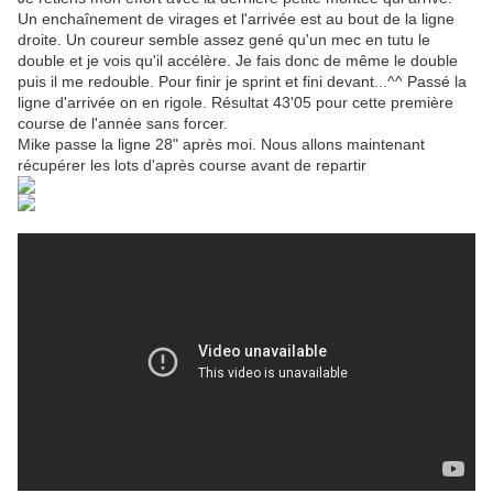
Un enchaînement de virages et l'arrivée est au bout de la ligne
droite. Un coureur semble assez gené qu'un mec en tutu le
double et je vois qu'il accélère. Je fais donc de même le double
puis il me redouble. Pour finir je sprint et fini devant...^^ Passé la
ligne d'arrivée on en rigole. Résultat 43'05 pour cette première
course de l'année sans forcer.
Mike passe la ligne 28" après moi. Nous allons maintenant
récupérer les lots d'après course avant de repartir