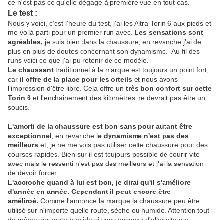
ce n'est pas ce qu'elle dégage à première vue en tout cas.
Le test :
Nous y voici, c'est l'heure du test, j'ai les Altra Torin 6 aux pieds et
me voilà parti pour un premier run avec.
Les sensations sont
agréables,
je suis bien dans la chaussure, en revanche j'ai de
plus en plus de doutes concernant son dynamisme. Au fil des
runs voici ce que j'ai pu retenir de ce modèle.
Le chaussant
traditionnel à la marque est toujours un point fort,
car
il offre de la place pour les orteils
et nous avons
l'impression d'être libre. Cela offre un
très bon confort sur cette
Torin 6
et l'enchainement des kilomètres ne devrait pas être un
soucis.
L'amorti de la chaussure est bon sans pour autant être
exceptionnel
, en revanche l
e dynamisme n'est pas des
meilleurs
et, je ne me vois pas utiliser cette chaussure pour des
courses rapides. Bien sur il est toujours possible de courir vite
avec mais le ressenti n'est pas des meilleurs et j'ai la sensation
de devoir forcer.
L'accroche quand à lui est bon, je dirai qu'il s'améliore
d'année en année. Cependant il peut encore être
améliroé.
Comme l'annonce la marque la chaussure peu être
utilisé sur n'importe quelle route, sèche ou humide. Attention tout
de même sur route humide si vous essayez d'aller vite sur