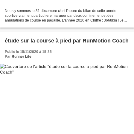
Nous y sommes le 31 décembre c'est l'heure du bilan de cette année
sportive vraiment particulière marquer par deux confinement et des
annulations de course en pagaille. L'année 2020 en Chiffre : 3668km ! Je
n'aurai jamais autant couru que cette année!...
étude sur la course à pied par RunMotion Coach
Publié le 15/11/2020 à 15:35
Par
Runner Life