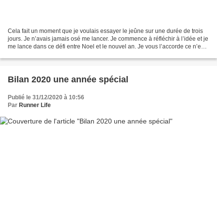
Cela fait un moment que je voulais essayer le jeûne sur une durée de trois
jours. Je n’avais jamais osé me lancer. Je commence à réfléchir à l’idée et je
me lance dans ce défi entre Noel et le nouvel an. Je vous l’accorde ce n’est
pas la meilleure période...
Bilan 2020 une année spécial
Publié le 31/12/2020 à 10:56
Par
Runner Life