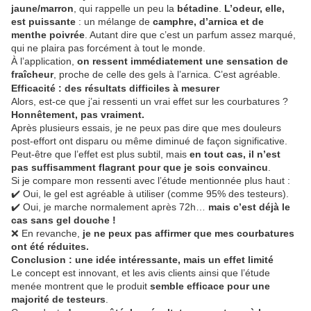
jaune/marron
, qui rappelle un peu la
bétadine
.
L’odeur, elle,
est puissante
: un mélange de
camphre, d’arnica et de
menthe poivrée
. Autant dire que c’est un parfum assez marqué,
qui ne plaira pas forcément à tout le monde.
À l’application,
on ressent immédiatement une sensation de
fraîcheur
, proche de celle des gels à l’arnica. C’est agréable.
Efficacité : des résultats difficiles à mesurer
Alors, est-ce que j’ai ressenti un vrai effet sur les courbatures ?
Honnêtement, pas vraiment.
Après plusieurs essais, je ne peux pas dire que mes douleurs
post-effort ont disparu ou même diminué de façon significative.
Peut-être que l’effet est plus subtil, mais
en tout cas, il n’est
pas suffisamment flagrant pour que je sois convaincu
.
Si je compare mon ressenti avec l’étude mentionnée plus haut :
✔️ Oui, le gel est agréable à utiliser (comme 95% des testeurs).
✔️ Oui, je marche normalement après 72h…
mais c’est déjà le
cas sans gel douche !
❌ En revanche,
je ne peux pas affirmer que mes courbatures
ont été réduites.
Conclusion : une idée intéressante, mais un effet limité
Le concept est innovant, et les avis clients ainsi que l’étude
menée montrent que le produit
semble efficace pour une
majorité de testeurs
.