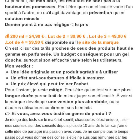
Cependant,
de mon côté, les résultats ne sont pas à la
hauteur des promesses
. Peut-être que son efficacité varie d’un
sportif à l’autre, ou qu’il agit davantage en
prévention
qu’en
solution miracle
.
Dernier point à ne pas négliger : le prix
💰 200 ml = 24,90 € , Lot de 2 = 39,90 € , Lot de 3 = 49,90 €
,Lot de 4 = 59,90 €
disponible sur l
e site de la marque
On est ici sur des tarifs
proches de ceux des produits haut de
gamme en parfumerie
.
Un budget conséquent pour un gel
douche
, surtout si son efficacité varie selon les utilisateurs.
Mon verdict :
🔸
Une idée originale et un produit agréable à utiliser
🔸
Un effet anti-courbatures difficile à mesurer
🔸
Un prix élevé qui peut freiner l’achat
Pour l’instant, je reste
mitigé
. Peut-être qu’un test sur une
plus
longue durée
permettrait de mieux juger son efficacité. À voir si
la marque développe
une version plus abordable
, ou si
d’autres utilisateurs confirment ses bienfaits.
👉
Et vous, avez-vous testé ce genre de produit ?
Je rédige des tests sur le matériel sportif, chaussures, électronique, ...sur
mes courses, sur des conseils depuis plus de 10 ans. Je le fait car j'aime
cette idée de partager ma passion avec vous. Je ne compte pas le temps
passé pour vous donner des conseils et je ne suis pas rémunéré par les