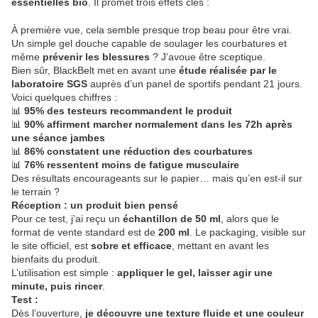
essentielles bio
. Il promet trois effets clés :
À première vue, cela semble presque trop beau pour être vrai.
Un simple gel douche capable de soulager les courbatures et
même
prévenir les blessures
? J’avoue être sceptique.
Bien sûr, BlackBelt met en avant une
étude réalisée par le
laboratoire SGS
auprès d’un panel de sportifs pendant 21 jours.
Voici quelques chiffres :
📊
95% des testeurs recommandent le produit
📊
90% affirment marcher normalement dans les 72h après
une séance jambes
📊
86% constatent une réduction des courbatures
📊
76% ressentent moins de fatigue musculaire
Des résultats encourageants sur le papier… mais qu’en est-il sur
le terrain ?
Réception : un produit bien pensé
Pour ce test, j’ai reçu un
échantillon de 50 ml
, alors que le
format de vente standard est de
200 ml
. Le packaging, visible sur
le site officiel, est
sobre et efficace
, mettant en avant les
bienfaits du produit.
L’utilisation est simple :
appliquer le gel, laisser agir une
minute, puis rincer
.
Test :
Dès l’ouverture,
je découvre une texture fluide et une couleur