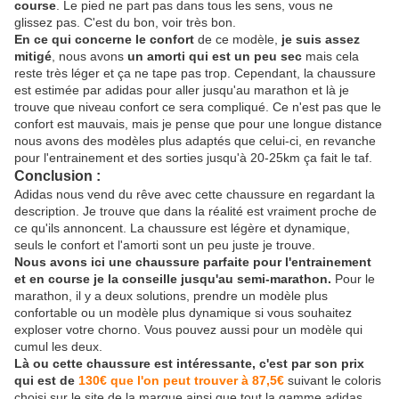
course
. Le pied ne part pas dans tous les sens, vous ne
glissez pas. C'est du bon, voir très bon.
En ce qui concerne le confort
de ce modèle,
je suis assez
mitigé
, nous avons
un amorti qui est un peu sec
mais cela
reste très léger et ça ne tape pas trop. Cependant, la chaussure
est estimée par adidas pour aller jusqu'au marathon et là je
trouve que niveau confort ce sera compliqué. Ce n'est pas que le
confort est mauvais, mais je pense que pour une longue distance
nous avons des modèles plus adaptés que celui-ci, en revanche
pour l'entrainement et des sorties jusqu'à 20-25km ça fait le taf.
Conclusion :
Adidas nous vend du rêve avec cette chaussure en regardant la
description. Je trouve que dans la réalité est vraiment proche de
ce qu'ils annoncent. La chaussure est légère et dynamique,
seuls le confort et l'amorti sont un peu juste je trouve.
Nous avons ici une chaussure parfaite pour l'entrainement
et en course je la conseille jusqu'au semi-marathon.
Pour le
marathon, il y a deux solutions, prendre un modèle plus
confortable ou un modèle plus dynamique si vous souhaitez
exploser votre chorno. Vous pouvez aussi pour un modèle qui
cumul les deux.
Là ou cette chaussure est intéressante, c'est par son prix
qui est de
130€ que l'on peut trouver à 87,5€
suivant le coloris
choisi sur le site de la marque ainsi que tout la gamme adidas