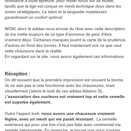
résistance à toute épreuve, pour rester focus sur sa foulée,
tandis que la tige est conçue en mesh technique doux dans les
zones stratégiques. Le talon et la languette matelassés
garantissent un confort optimal.
WOW, alors là adidas nous envoie du rêve avec cette description.
Je me méfie toujours de ce type d'annonce de peur d'être
vraiment déçu. Certaines marques jouent la carte de la prudence,
d'autres en fond des tonnes. Il faut maintenant voir ce que vaut
cette chaussure dans la réalité.
En regardant sur le site, nous avons également ces informations
:
Réception :
On dit souvent que la première impression est souvent la bonne.
Je ne sais pas si cela fonctionne avec les chaussures, mais
visuellement j'adore le look de ces adidas Adizero SL.
L
'association des couleurs est vraiment top et cette semelle
est superbe également.
Outre l'aspect look,
nous avons une chaussure vraiment
légère, avec un mesh qui me parait résistant
. La semelle
extérieure qui pour une fois n'est pas faite avec continental me
semble intéressante. En revanche, je trouve que nous n'avons