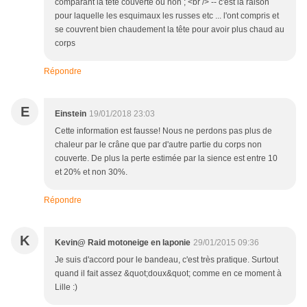
comparant la tête couverte ou non ; <br /> -- c'est la raison
pour laquelle les esquimaux les russes etc ... l'ont compris et
se couvrent bien chaudement la tête pour avoir plus chaud au
corps
Répondre
E
Einstein
19/01/2018 23:03
Cette information est fausse! Nous ne perdons pas plus de
chaleur par le crâne que par d'autre partie du corps non
couverte. De plus la perte estimée par la sience est entre 10
et 20% et non 30%.
Répondre
K
Kevin@ Raid motoneige en laponie
29/01/2015 09:36
Je suis d'accord pour le bandeau, c'est très pratique. Surtout
quand il fait assez &quot;doux&quot; comme en ce moment à
Lille :)